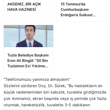
AKDENİZ, BİR AÇIK
15 Temmuz’da
HAVA HAZİNESİ
Cumhurbaşkanı
Erdoğan’a Suikast
Girişiminde Bulunan
FETÖ Firarisi B.K.
Afyonkarahisar’da
Yakalandı
Tuzla Belediye Başkanı
Eren Ali Bingül: “50 Bin
Tuzlalının Evi Yıkılma
Riskiyle Karşı Karşıya”
“Telefonumuzu yanımıza almayalım”
Sözlerini sürdüren Doç. Dr. Sürek, “Bu hastalıkların en
büyük nedenlerinden biri kabızlık, tuvalete girdiğimizde
çok ıkınmamız, ekran başında veya iş yerinde çok fazla
oturmak, hareketsizlik, tuvalette 3-5 dakikanın