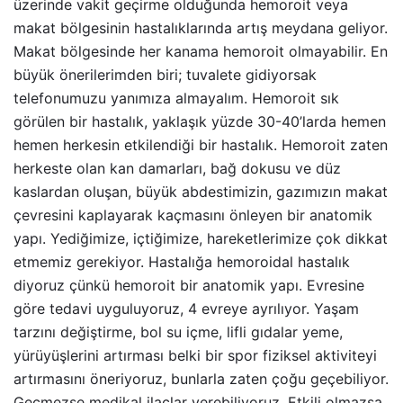
üzerinde vakit geçirme olduğunda hemoroit veya
makat bölgesinin hastalıklarında artış meydana geliyor.
Makat bölgesinde her kanama hemoroit olmayabilir. En
büyük önerilerimden biri; tuvalete gidiyorsak
telefonumuzu yanımıza almayalım. Hemoroit sık
görülen bir hastalık, yaklaşık yüzde 30-40’larda hemen
hemen herkesin etkilendiği bir hastalık. Hemoroit zaten
herkeste olan kan damarları, bağ dokusu ve düz
kaslardan oluşan, büyük abdestimizin, gazımızın makat
çevresini kaplayarak kaçmasını önleyen bir anatomik
yapı. Yediğimize, içtiğimize, hareketlerimize çok dikkat
etmemiz gerekiyor. Hastalığa hemoroidal hastalık
diyoruz çünkü hemoroit bir anatomik yapı. Evresine
göre tedavi uyguluyoruz, 4 evreye ayrılıyor. Yaşam
tarzını değiştirme, bol su içme, lifli gıdalar yeme,
yürüyüşlerini artırması belki bir spor fiziksel aktiviteyi
artırmasını öneriyoruz, bunlarla zaten çoğu geçebiliyor.
Geçmezse medikal ilaçlar verebiliyoruz. Etkili olmazsa