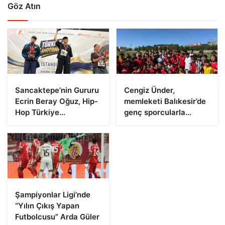
Göz Atın
Sancaktepe’nin Gururu
Cengiz Ünder,
Ecrin Beray Oğuz, Hip-
memleketi Balıkesir’de
Hop Türkiye
genç sporcularla
Şampiyonu Olarak
buluştu
Zirveye Çıktı
Şampiyonlar Ligi’nde
“Yılın Çıkış Yapan
Futbolcusu” Arda Güler