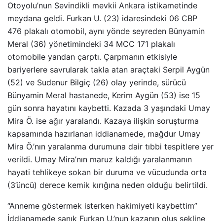
Otoyolu’nun Sevindikli mevkii Ankara istikametinde
meydana geldi. Furkan U. (23) idaresindeki 06 CBP
476 plakalı otomobil, aynı yönde seyreden Bünyamin
Meral (36) yönetimindeki 34 MCC 171 plakalı
otomobile yandan çarptı. Çarpmanın etkisiyle
bariyerlere savrularak takla atan araçtaki Serpil Aygün
(52) ve Sudenur Bilgiç (26) olay yerinde, sürücü
Bünyamin Meral hastanede, Kerim Aygün (53) ise 15
gün sonra hayatını kaybetti. Kazada 3 yaşındaki Umay
Mira Ö. ise ağır yaralandı. Kazaya ilişkin soruşturma
kapsamında hazırlanan iddianamede, mağdur Umay
Mira Ö.’nın yaralanma durumuna dair tıbbi tespitlere yer
verildi. Umay Mira’nın maruz kaldığı yaralanmanın
hayati tehlikeye sokan bir duruma ve vücudunda orta
(3’üncü) derece kemik kırığına neden olduğu belirtildi.
“Anneme göstermek isterken hakimiyeti kaybettim”
İddianamede sanık Furkan U.’nun kazanın oluş şekline