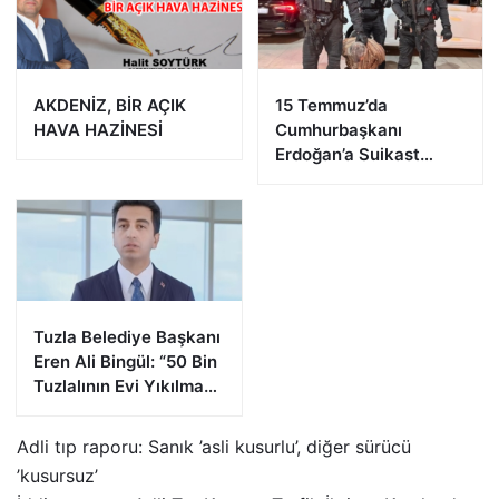
AKDENİZ, BİR AÇIK
15 Temmuz’da
HAVA HAZİNESİ
Cumhurbaşkanı
Erdoğan’a Suikast
Girişiminde Bulunan
FETÖ Firarisi B.K.
Afyonkarahisar’da
Yakalandı
Tuzla Belediye Başkanı
Eren Ali Bingül: “50 Bin
Tuzlalının Evi Yıkılma
Riskiyle Karşı Karşıya”
Adli tıp raporu: Sanık ’asli kusurlu’, diğer sürücü
’kusursuz’