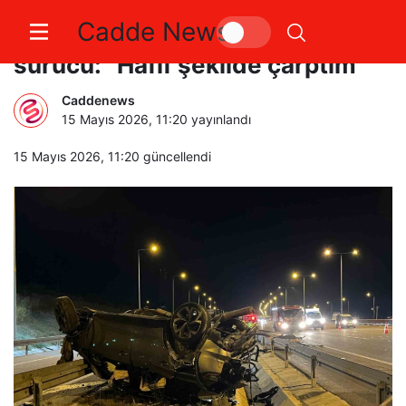
Cadde News
4 kişinin öldüğü kazada tutuklu
sürücü: “Hafif şekilde çarptım”
Caddenews
15 Mayıs 2026, 11:20
yayınlandı
15 Mayıs 2026, 11:20
güncellendi