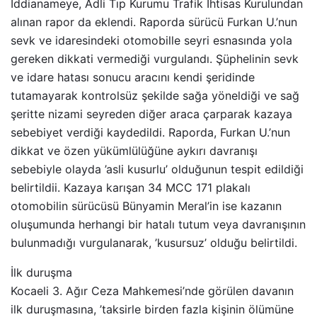
İddianameye, Adli Tıp Kurumu Trafik İhtisas Kurulundan
alınan rapor da eklendi. Raporda sürücü Furkan U.’nun
sevk ve idaresindeki otomobille seyri esnasında yola
gereken dikkati vermediği vurgulandı. Şüphelinin sevk
ve idare hatası sonucu aracını kendi şeridinde
tutamayarak kontrolsüz şekilde sağa yöneldiği ve sağ
şeritte nizami seyreden diğer araca çarparak kazaya
sebebiyet verdiği kaydedildi. Raporda, Furkan U.’nun
dikkat ve özen yükümlülüğüne aykırı davranışı
sebebiyle olayda ’asli kusurlu’ olduğunun tespit edildiği
belirtildii. Kazaya karışan 34 MCC 171 plakalı
otomobilin sürücüsü Bünyamin Meral’in ise kazanın
oluşumunda herhangi bir hatalı tutum veya davranışının
bulunmadığı vurgulanarak, ’kusursuz’ olduğu belirtildi.
İlk duruşma
Kocaeli 3. Ağır Ceza Mahkemesi’nde görülen davanın
ilk duruşmasına, ’taksirle birden fazla kişinin ölümüne