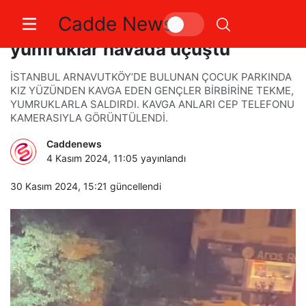
Cadde News
Arnavutköy’de kız kavgasında
yumruklar havada uçuştu
İSTANBUL ARNAVUTKÖY’DE BULUNAN ÇOCUK PARKINDA
KIZ YÜZÜNDEN KAVGA EDEN GENÇLER BİRBİRİNE TEKME,
YUMRUKLARLA SALDIRDI. KAVGA ANLARI CEP TELEFONU
KAMERASIYLA GÖRÜNTÜLENDİ.
Caddenews
4 Kasım 2024, 11:05
yayınlandı
30 Kasım 2024, 15:21
güncellendi