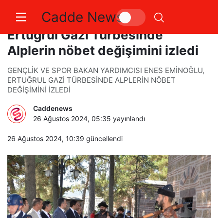
Cadde News
Bakan Yardımcısı Eminoğlu,
Ertuğrul Gazi Türbesinde
Alplerin nöbet değişimini izledi
GENÇLİK VE SPOR BAKAN YARDIMCISI ENES EMİNOĞLU,
ERTUĞRUL GAZİ TÜRBESİNDE ALPLERİN NÖBET
DEĞİŞİMİNİ İZLEDİ
Caddenews
26 Ağustos 2024, 05:35
yayınlandı
26 Ağustos 2024, 10:39
güncellendi