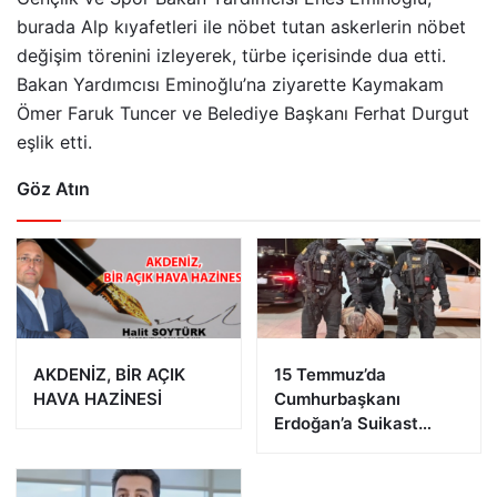
burada Alp kıyafetleri ile nöbet tutan askerlerin nöbet
değişim törenini izleyerek, türbe içerisinde dua etti.
Bakan Yardımcısı Eminoğlu’na ziyarette Kaymakam
Ömer Faruk Tuncer ve Belediye Başkanı Ferhat Durgut
eşlik etti.
Göz Atın
AKDENİZ, BİR AÇIK
15 Temmuz’da
HAVA HAZİNESİ
Cumhurbaşkanı
Erdoğan’a Suikast
Girişiminde Bulunan
FETÖ Firarisi B.K.
Afyonkarahisar’da