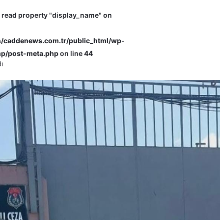
o read property "display_name" on
caddenews.com.tr/public_html/wp-
p/post-meta.php
on line
44
ı