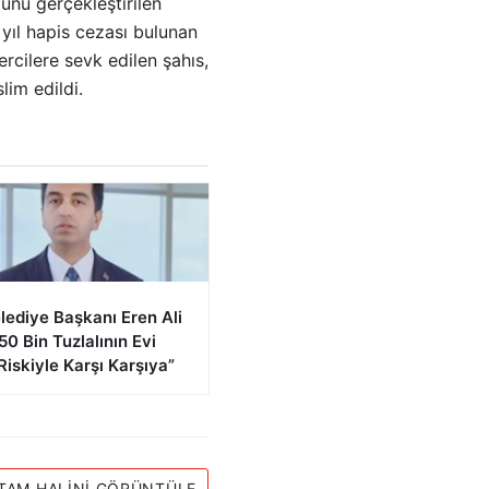
ünü gerçekleştirilen
yıl hapis cezası bulunan
ercilere sevk edilen şahıs,
im edildi.
lediye Başkanı Eren Ali
“50 Bin Tuzlalının Evi
Riskiyle Karşı Karşıya”
TAM HALINI GÖRÜNTÜLE