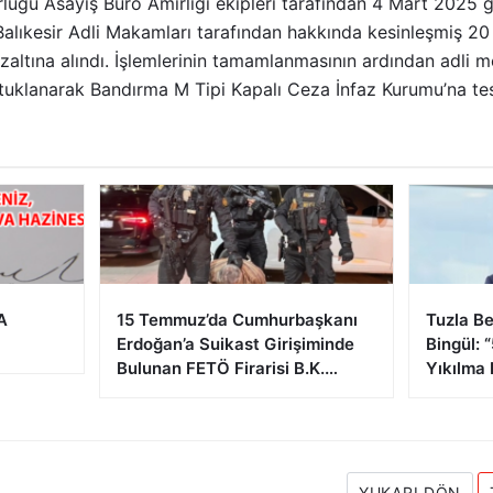
lüğü Asayiş Büro Amirliği ekipleri tarafından 4 Mart 2025 g
lıkesir Adli Makamları tarafından hakkında kesinleşmiş 20 
zaltına alındı. İşlemlerinin tamamlanmasının ardından adli m
tuklanarak Bandırma M Tipi Kapalı Ceza İnfaz Kurumu’na tesl
A
15 Temmuz’da Cumhurbaşkanı
Tuzla Be
Erdoğan’a Suikast Girişiminde
Bingül: 
Bulunan FETÖ Firarisi B.K.
Yıkılma 
Afyonkarahisar’da Yakalandı
YUKARI DÖN