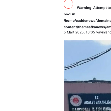
Warning
: Attempt t
bool in
/home/caddenews/domains/
content/themes/kanews/am
5 Mart 2025, 16:05
yayınland