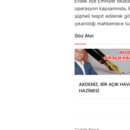
Erdek İlçe Emniyet Müdür
operasyon kapsamında, Ba
şüpheli tespit edilerek gö
çıkarıldığı mahkemece tu
Göz Atın
AKDENİZ, BİR AÇIK HAV
HAZİNESİ
Cadde News