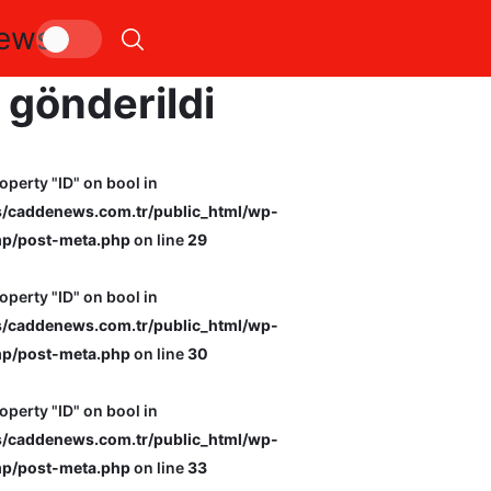
ews
a dolandırıcılıktan aran
 gönderildi
operty "ID" on bool in
caddenews.com.tr/public_html/wp-
p/post-meta.php
on line
29
operty "ID" on bool in
caddenews.com.tr/public_html/wp-
p/post-meta.php
on line
30
operty "ID" on bool in
caddenews.com.tr/public_html/wp-
p/post-meta.php
on line
33