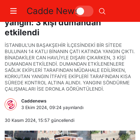
Cadde News
Başakşehir’deki sitede korkutan
yangın: 3 kişi dumandan
etkilendi
İSTANBUL’UN BAŞAKŞEHİR İLÇESİNDEKİ BİR SİTEDE
BULUNAN 14 KATLI BİNANIN ÇATI KATINDA YANGIN ÇIKTI.
BİNADAKİLER CAN HAVLİYLE DIŞARI ÇIKARKEN, 3 KİŞİ
DUMANDAN ETKİLENDİ. DUMANDAN ETKİLENENLERE
SAĞLIK EKİPLERİ TARAFINDAN MÜDAHALE EDİLİRKEN,
KORKUTAN YANGIN İTFAİYE EKİPLERİ TARAFINDAN KISA
SÜREDE KONTROL ALTINA ALINDI. YANGINI SÖNDÜRME
ÇALIŞMALARI İSE DRONLA GÖRÜNTÜLENDİ.
Caddenews
3 Ekim 2024, 09:24
yayınlandı
30 Kasım 2024, 15:57
güncellendi