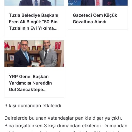
Tuzla Belediye Başkanı
Gazeteci Cem Küçük
Eren Ali Bingül: “50 Bin
Gözaltına Alındı
Tuzlalının Evi Yıkılma
Riskiyle Karşı Karşıya”
YRP Genel Başkan
Yardımcısı Nureddin
Gül Sancaktepe
Teşkilatıyla Bir Araya
Geldi
3 kişi dumandan etkilendi
Dairelerde bulunan vatandaşlar panikle dışarıya çıktı.
Bina boşaltılırken 3 kişi dumandan etkilendi. Dumandan