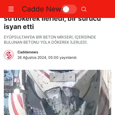
Cadde News
Beton mikseri yola beton ve pis
su dökerek ilerledi, bir sürücü
isyan etti
EYÜPSULTAN'DA BİR BETON MİKSERİ, İÇERİSİNDE
BULUNAN BETONU YOLA DÖKEREK İLERLEDİ.
Caddenews
26 Ağustos 2024, 05:00
yayınlandı