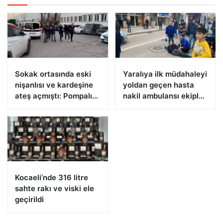
Sokak ortasında eski
Yaralıya ilk müdahaleyi
nişanlısı ve kardeşine
yoldan geçen hasta
ateş açmıştı: Pompalı
nakil ambulansı ekipleri
tüfekle yakalandı
yaptı
Kocaeli’nde 316 litre
sahte rakı ve viski ele
geçirildi