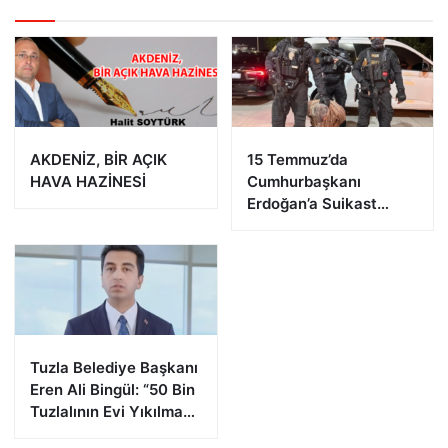
AKDENİZ, BİR AÇIK
15 Temmuz’da
HAVA HAZİNESİ
Cumhurbaşkanı
Erdoğan’a Suikast
Girişiminde Bulunan
FETÖ Firarisi B.K.
Afyonkarahisar’da
Yakalandı
Tuzla Belediye Başkanı
Eren Ali Bingül: “50 Bin
Tuzlalının Evi Yıkılma
Riskiyle Karşı Karşıya”