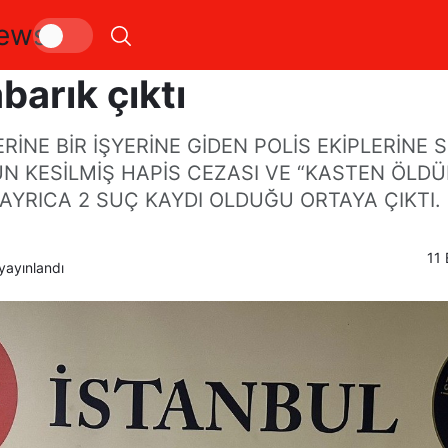
ews
olise ateş açan şüphelini
barık çıktı
ERİNE BİR İŞYERİNE GİDEN POLİS EKİPLERİNE
ÜN KESİLMİŞ HAPİS CEZASI VE “KASTEN ÖL
AYRICA 2 SUÇ KAYDI OLDUĞU ORTAYA ÇIKTI.
11 
yayınlandı