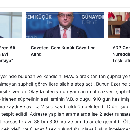
Eren Ali
Gazeteci Cem Küçük Gözaltına
YRP Gen
n Evi
Alındı
Nureddi
arşıya”
Teşkilat
 işyerinde bulunan ve kendisini M.W. olarak tanıtan şüpheliy
almayan şüpheli görevlilere silahla ateş açtı. Bunun üzerine 
arşılık verildi. Olayda ölen ya da yaralanan olmazken, şüpheli
lirlenen şüphelinin asıl isminin V.B. olduğu, 910 gün kesilmi
kaydı ve ayrıca 2 suç kaydı olduğu belirlendi. Diğer şüpheli
 tespit edildi. Adreste yapılan aramalarda ise 2 adet ruhsa
hassas terazi, 36 bin 800 lira ve bin dolar ele geçirildi. Ö
 çekirdeği ve 6 adet fişek bulunduğu olaya ilişkin incelemen