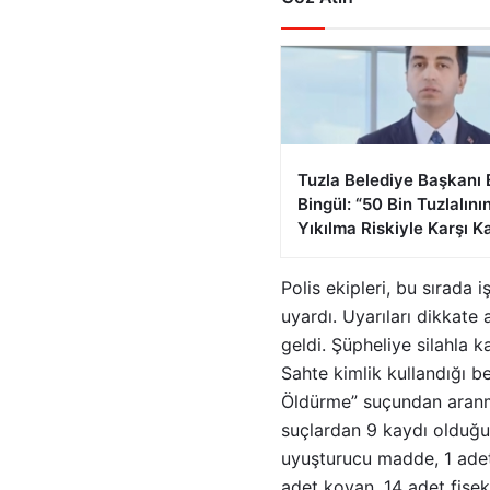
Tuzla Belediye Başkanı 
Bingül: “50 Bin Tuzlalını
Yıkılma Riskiyle Karşı K
Polis ekipleri, bu sırada
uyardı. Uyarıları dikkate 
geldi. Şüpheliye silahla k
Sahte kimlik kullandığı be
Öldürme” suçundan aranma 
suçlardan 9 kaydı olduğu
uyuşturucu madde, 1 adet 
adet kovan, 14 adet fişek