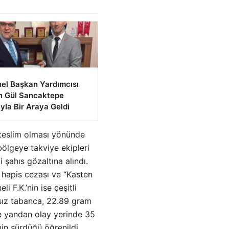
el Başkan Yardımcısı
n Gül Sancaktepe
ıyla Bir Araya Geldi
e teslim olması yönünde
bölgeye takviye ekipleri
 şahıs gözaltına alındı.
ş hapis cezası ve “Kasten
 F.K.’nin ise çeşitli
tsız tabanca, 22.89 gram
te yandan olay yerinde 35
in sürdüğü öğrenildi.