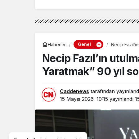
Genel
Haberler
Necip Fazıl’ı
beyazperde
Necip Fazıl’ın utul
Yaratmak” 90 yıl s
Caddenews
tarafından yayınland
15 Mayıs 2026, 10:15
yayınlandı
1