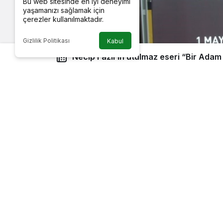
Bu web sitesinde en iyi deneyimi
yaşamanızı sağlamak için
çerezler kullanılmaktadır.
Gizlilik Politikası
Kabul
Necip Fazıl’ın utulmaz eseri “Bir Adam Yaratmak” 90 yıl sonra
beyazperdede
Türk edebiyatının usta kalemi Necip Fa