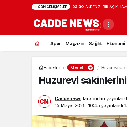
23:30
AKDENİZ, BİR AÇIK HAV
SON GELIŞMELER
Spor
Magazin
Sağlık
Ekonomi
Genel
Haberler
Huzurevi saki
Huzurevi sakinlerin
Caddenews
tarafından yayınland
15 Mayıs 2026, 10:45
yayınlandı
1