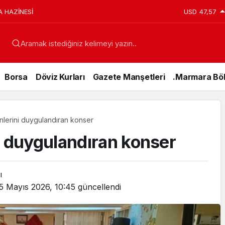
A HAZİNESİ
USD
47,57
Aramak istediğiniz kelimeyi yazın..
Borsa
Döviz Kurları
Gazete Manşetleri
.Marmara Böl
nlerini duygulandıran konser
i duygulandıran konser
ı
5 Mayıs 2026, 10:45
güncellendi