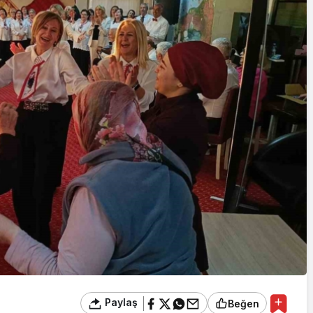
Yazarlar
AKDENİZ, BİR AÇIK
HAVA HAZİNESİ
Paylaş
Beğen