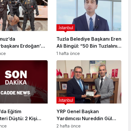
.İstanbul
muz’da
Tuzla Belediye Başkanı Eren
başkanı Erdoğan’a
Ali Bingül: “50 Bin Tuzlalının
 Girişiminde Bulunan
Evi Yıkılma Riskiyle Karşı
önce
1 hafta önce
arisi B.K.
Karşıya”
arahisar’da
ndı
.İstanbul
da Eğitim
YRP Genel Başkan
teri Düştü: 2 Kişi
Yardımcısı Nureddin Gül
dı
Sancaktepe Teşkilatıyla Bir
önce
2 hafta önce