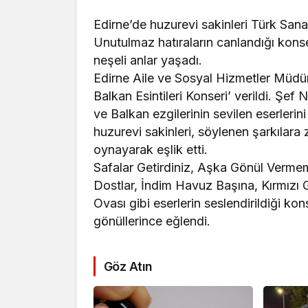
Edirne’de huzurevi sakinleri Türk San
Unutulmaz hatıraların canlandığı kon
neşeli anlar yaşadı.
Edirne Aile ve Sosyal Hizmetler Müdü
Balkan Esintileri Konseri’ verildi. Şe
ve Balkan ezgilerinin sevilen eserlerin
huzurevi sakinleri, söylenen şarkılar
oynayarak eşlik etti.
Safalar Getirdiniz, Aşka Gönül Verme
Dostlar, İndim Havuz Başına, Kırmızı G
Ovası gibi eserlerin seslendirildiği k
gönüllerince eğlendi.
Göz Atın