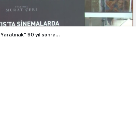
Paylaş
Beğen
zıl Kısakürek’in 90 yıl önce kaleme aldığı kült