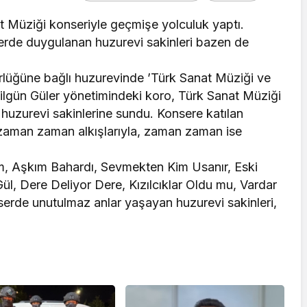
at Müziği konseriyle geçmişe yolculuk yaptı.
serde duygulanan huzurevi sakinleri bazen de
rlüğüne bağlı huzurevinde ’Türk Sanat Müziği ve
f Nilgün Güler yönetimindeki koro, Türk Sanat Müziği
i huzurevi sakinlerine sundu. Konsere katılan
a zaman zaman alkışlarıyla, zaman zaman ise
m, Aşkım Bahardı, Sevmekten Kim Usanır, Eski
ül, Dere Deliyor Dere, Kızılcıklar Oldu mu, Vardar
onserde unutulmaz anlar yaşayan huzurevi sakinleri,