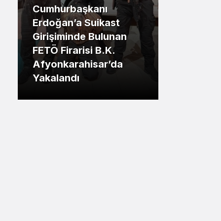
Cumhurbaşkanı
Sistem Modu
.İstanbul
Erdoğan’a Suikast
Sistem modunu seçin.
Girişiminde Bulunan
Tuzla Be
FETÖ Firarisi B.K.
Eren Ali
Afyonkarahisar’da
Tuzlalın
Yakalandı
Riskiyle