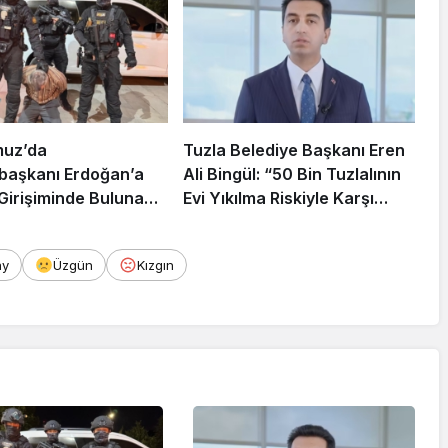
muz’da
Tuzla Belediye Başkanı Eren
aşkanı Erdoğan’a
Ali Bingül: “50 Bin Tuzlalının
 Girişiminde Bulunan
Evi Yıkılma Riskiyle Karşı
arisi B.K.
Karşıya”
rahisar’da Yakalandı
ay
Üzgün
Kızgın