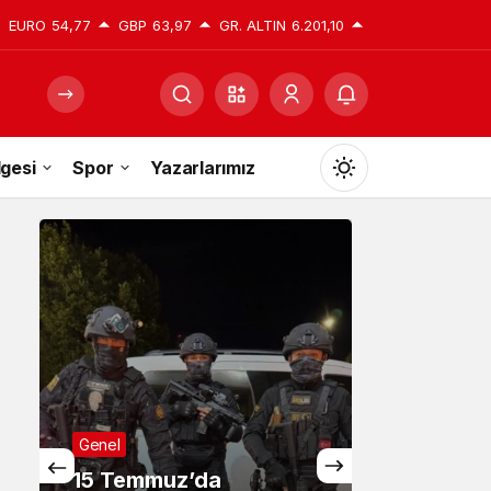
EURO
54,77
GBP
63,97
GR. ALTIN
6.201,10
gesi
Spor
Yazarlarımız
Mod
değiştir
Gündüz Modu
Gündüz modunu seçin.
Gece Modu
Genel
Gece modunu seçin.
15 Temmuz’da