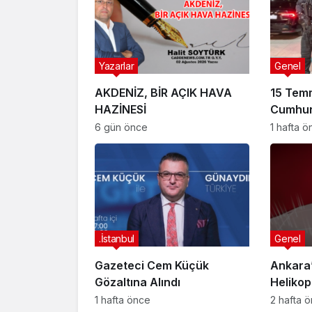
Yazarlar
Genel
AKDENİZ, BİR AÇIK HAVA
15 Tem
HAZİNESİ
Cumhur
Suikast
6 gün önce
1 hafta 
FETÖ Fir
Afyonk
Yakala
.İstanbul
Genel
Gazeteci Cem Küçük
Ankara’
Gözaltına Alındı
Helikop
Yaralan
1 hafta önce
2 hafta 