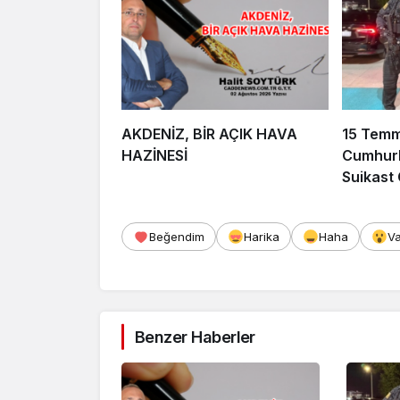
AKDENİZ, BİR AÇIK HAVA
15 Tem
HAZİNESİ
Cumhurb
Suikast
FETÖ Fir
Afyonka
Beğendim
Harika
Haha
V
Benzer Haberler