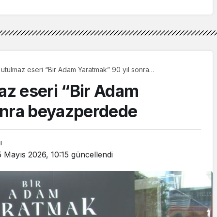
Araya Geldi
n utulmaz eseri “Bir Adam Yaratmak” 90 yıl sonra
de
maz eseri “Bir Adam
onra beyazperdede
ı
5 Mayıs 2026, 10:15
güncellendi