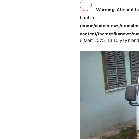
Warning
: Attempt t
bool in
/home/caddenews/domains/
content/themes/kanews/am
6 Mart 2025, 13:10
yayınland