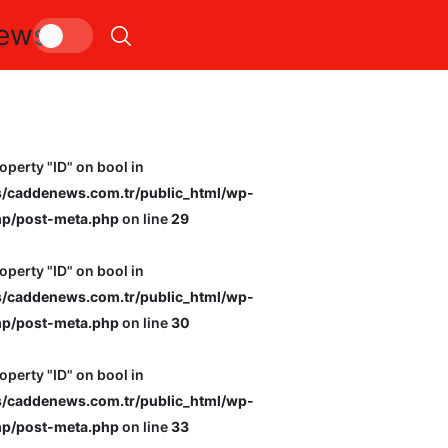
ews
kamyonla kafa kafa çarp
operty "ID" on bool in
caddenews.com.tr/public_html/wp-
p/post-meta.php
on line
29
operty "ID" on bool in
caddenews.com.tr/public_html/wp-
p/post-meta.php
on line
30
operty "ID" on bool in
caddenews.com.tr/public_html/wp-
p/post-meta.php
on line
33