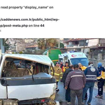
o read property "display_name" on
caddenews.com.tr/public_html/wp-
p/post-meta.php
on line
44
ı