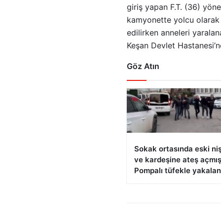
giriş yapan F.T. (36) yön
kamyonette yolcu olarak b
edilirken anneleri yaralan
Keşan Devlet Hastanesi’nde 
Göz Atın
Sokak ortasında eski niş
ve kardeşine ateş açmış
Pompalı tüfekle yakalan