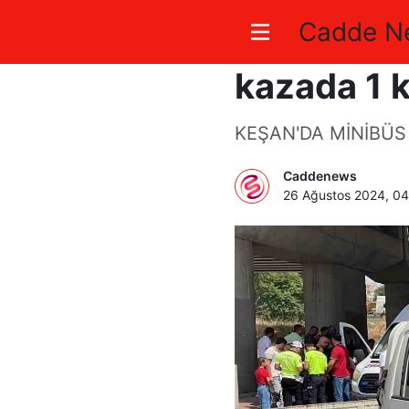
Cadde N
Keşan’da k
kazada 1 k
KEŞAN'DA MİNİBÜS 
Caddenews
26 Ağustos 2024, 0