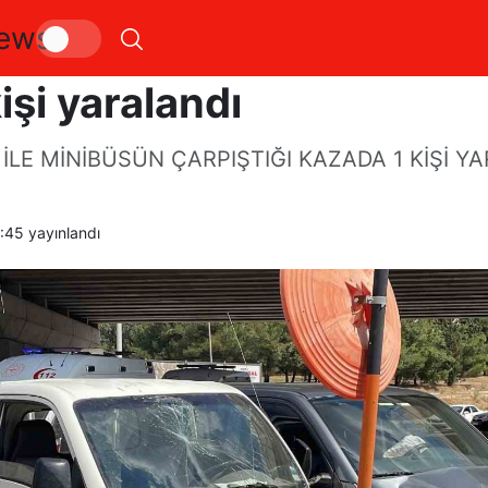
ews
amyonet ile minibüsün ç
işi yaralandı
İLE MİNİBÜSÜN ÇARPIŞTIĞI KAZADA 1 KİŞİ Y
4:45
yayınlandı