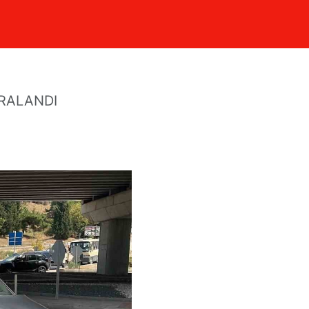
arpıştığı
ARALANDI