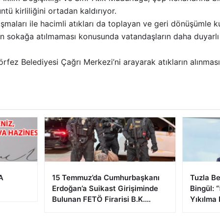
ntü kirliliğini ortadan kaldırıyor.
lışmaları ile hacimli atıkları da toplayan ve geri dönüşümle 
arın sokağa atılmaması konusunda vatandaşların daha duyar
Körfez Belediyesi Çağrı Merkezi’ni arayarak atıkların alınması
A
15 Temmuz’da Cumhurbaşkanı
Tuzla Be
Erdoğan’a Suikast Girişiminde
Bingül: 
Bulunan FETÖ Firarisi B.K.
Yıkılma 
Afyonkarahisar’da Yakalandı