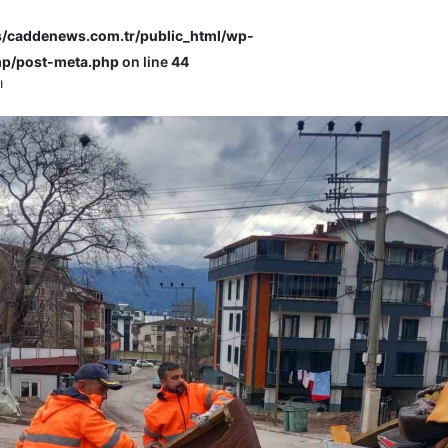
caddenews.com.tr/public_html/wp-
p/post-meta.php
on line
44
ı