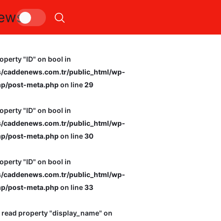
ews
katı ve hacimli atıklar to
operty "ID" on bool in
caddenews.com.tr/public_html/wp-
p/post-meta.php
on line
29
operty "ID" on bool in
caddenews.com.tr/public_html/wp-
p/post-meta.php
on line
30
operty "ID" on bool in
caddenews.com.tr/public_html/wp-
p/post-meta.php
on line
33
o read property "display_name" on