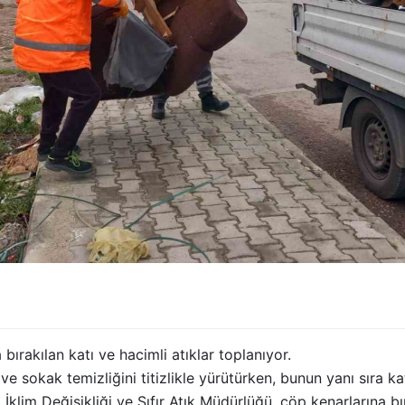
bırakılan katı ve hacimli atıklar toplanıyor.
e sokak temizliğini titizlikle yürütürken, bunun yanı sıra kat
klim Değişikliği ve Sıfır Atık Müdürlüğü, çöp kenarlarına bır