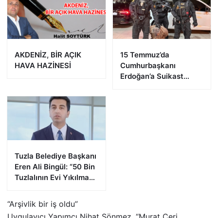
AKDENİZ, BİR AÇIK
15 Temmuz’da
HAVA HAZİNESİ
Cumhurbaşkanı
Erdoğan’a Suikast
Girişiminde Bulunan
FETÖ Firarisi B.K.
Afyonkarahisar’da
Yakalandı
Tuzla Belediye Başkanı
Eren Ali Bingül: “50 Bin
Tuzlalının Evi Yıkılma
Riskiyle Karşı Karşıya”
“Arşivlik bir iş oldu”
Uygulayıcı Yapımcı Nihat Sönmez, “Murat Çeri