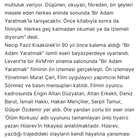
mutluluk veriyor. Düşünen, okuyan, fikreden, bir şeyleri
mesele eden herkes eninde sonunda ‘Bir Adam
Yaratmak’la tanışacaktır. Önce kitabıyla sonra da
filmiyle. Herkes geç kalmadan okumalı ya da izlemeli
diyorum” dedi.
Necip Fazıl Kısakürek’in 90 yıl önce kalema aldığı “Bir
Adam Yaratmak” isimli eseri beyazperdeye uyarlandı.
Levent’te bir AVM’nin sinema salonunda “Bir Adam
Yaratmak” filminin ön izlemesi gerçekleşti. Ön izlemeye
Yönetmen Murat Çeri, Film uygulayıcı yapımcısı Nihat
Sönmez ve basın mensupları katıldı. Filmin oyuncu
kadrosunda Engin Altan Düzyatan, Altan Erkekli, Deniz
Barut, İsmail Hakkı, Hakan Meriçliler, Serpil Tamur,
Gülper Özdemir yer aldı. Öte yandan zorlu bir eser olan
’Ölüm Korkusu’ adlı oyununu tamamlayan ünlü tiyatro
yazarı Hüsrev’in hikayesi anlatılmaktadır. Hüsrev,
yazdığı trajedideki olayların kendi hayatına yansıması