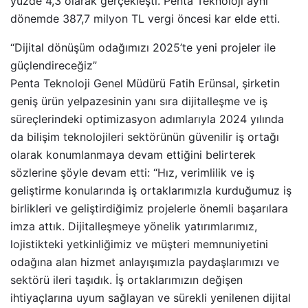
yüzde 4,3 olarak gerçekleşti. Penta Teknoloji aynı
dönemde 387,7 milyon TL vergi öncesi kar elde etti.
“Dijital dönüşüm odağımızı 2025’te yeni projeler ile
güçlendireceğiz”
Penta Teknoloji Genel Müdürü Fatih Erünsal, şirketin
geniş ürün yelpazesinin yanı sıra dijitalleşme ve iş
süreçlerindeki optimizasyon adımlarıyla 2024 yılında
da bilişim teknolojileri sektörünün güvenilir iş ortağı
olarak konumlanmaya devam ettiğini belirterek
sözlerine şöyle devam etti: “Hız, verimlilik ve iş
geliştirme konularında iş ortaklarımızla kurduğumuz iş
birlikleri ve geliştirdiğimiz projelerle önemli başarılara
imza attık. Dijitalleşmeye yönelik yatırımlarımız,
lojistikteki yetkinliğimiz ve müşteri memnuniyetini
odağına alan hizmet anlayışımızla paydaşlarımızı ve
sektörü ileri taşıdık. İş ortaklarımızın değişen
ihtiyaçlarına uyum sağlayan ve sürekli yenilenen dijital