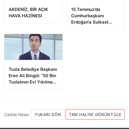
AKDENİZ, BİR AÇIK
15 Temmuz’da
HAVA HAZİNESİ
Cumhurbaşkanı
Erdoğan’a Suikast
Girişiminde Bulunan
FETÖ Firarisi B.K.
Afyonkarahisar’da
Yakalandı
Tuzla Belediye Başkanı
Eren Ali Bingül: “50 Bin
Tuzlalının Evi Yıkılma
Riskiyle Karşı Karşıya”
Cadde News
YUKARI DÖN
TAM HALINI GÖRÜNTÜLE