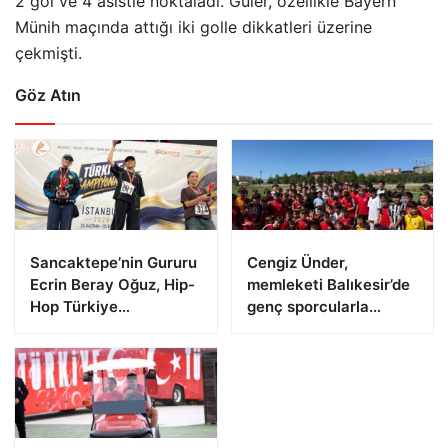
2 gol ve 4 asistle noktaladı. Güler, özellikle Bayern
Münih maçında attığı iki golle dikkatleri üzerine
çekmişti.
Göz Atın
Sancaktepe’nin Gururu
Cengiz Ünder,
Ecrin Beray Oğuz, Hip-
memleketi Balıkesir’de
Hop Türkiye
genç sporcularla
Şampiyonu Olarak
buluştu
Zirveye Çıktı