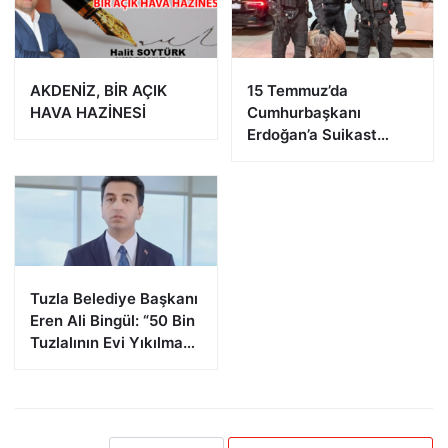
AKDENİZ, BİR AÇIK
15 Temmuz’da
HAVA HAZİNESİ
Cumhurbaşkanı
Erdoğan’a Suikast
Girişiminde Bulunan
FETÖ Firarisi B.K.
Afyonkarahisar’da
Yakalandı
Tuzla Belediye Başkanı
Eren Ali Bingül: “50 Bin
Tuzlalının Evi Yıkılma
Riskiyle Karşı Karşıya”