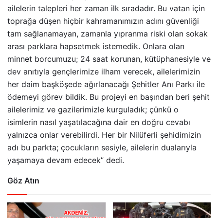
ailelerin talepleri her zaman ilk sıradadır. Bu vatan için
toprağa düşen hiçbir kahramanımızın adını güvenliği
tam sağlanamayan, zamanla yıpranma riski olan sokak
arası parklara hapsetmek istemedik. Onlara olan
minnet borcumuzu; 24 saat korunan, kütüphanesiyle ve
dev anıtıyla gençlerimize ilham verecek, ailelerimizin
her daim başköşede ağırlanacağı Şehitler Anı Parkı ile
ödemeyi görev bildik. Bu projeyi en başından beri şehit
ailelerimiz ve gazilerimizle kurguladık; çünkü o
isimlerin nasıl yaşatılacağına dair en doğru cevabı
yalnızca onlar verebilirdi. Her bir Nilüferli şehidimizin
adı bu parkta; çocukların sesiyle, ailelerin dualarıyla
yaşamaya devam edecek” dedi.
Göz Atın