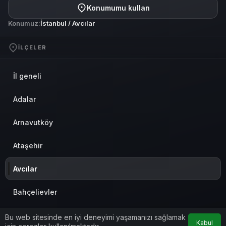
Konumumu kullan
Konumuz:
İstanbul / Avcılar
İLÇELER
İl geneli
Adalar
Arnavutköy
Ataşehir
Avcılar
Bahçelievler
Bakırköy
Bu web sitesinde en iyi deneyimi yaşamanızı sağlamak
Kabul