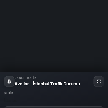
CANLI TRAFIK
⛶
Tam
Avcılar – İstanbul Trafik Durumu
ekra
ŞEHIR
İstanbul