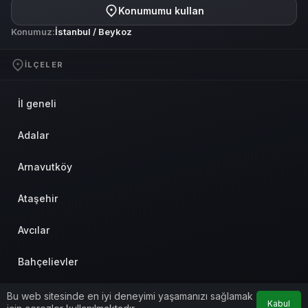
Konumumu kullan
Konumuz:
İstanbul / Beykoz
İLÇELER
İl geneli
Adalar
Arnavutköy
Ataşehir
Avcılar
Bahçelievler
Bakırköy
Bu web sitesinde en iyi deneyimi yaşamanızı sağlamak
Kabul