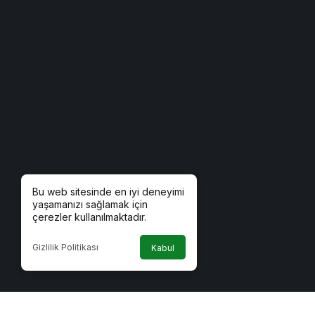
Bu web sitesinde en iyi deneyimi
yaşamanızı sağlamak için
çerezler kullanılmaktadır.
Gizlilik Politikası
Kabul