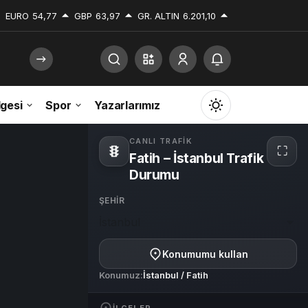
EURO
54,77
GBP
63,97
GR. ALTIN
6.201,10
gesi
Spor
Yazarlarımız
Mod
değiştir
CANLI TRAFIK
⛶
Fatih – İstanbul Trafik
Tam
ekra
Durumu
ŞEHIR
Gündüz Modu
İstanbul
Gündüz modunu seçin.
Konumumu kullan
Gece Modu
Konumuz:
İstanbul / Fatih
Gece modunu seçin.