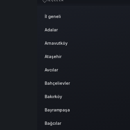
İLÇELER
Sistem Modu
Sistem modunu seçin.
İl geneli
Adalar
Arnavutköy
Ataşehir
Avcılar
Bahçelievler
Bakırköy
Bayrampaşa
Bağcılar