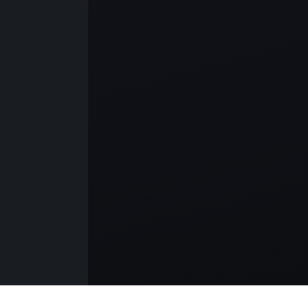
Gaziosmanpaşa
Güngören
Kadıköy
Kartal
Kağıthane
Küçükçekmece
Maltepe
Pendik
Sancaktepe