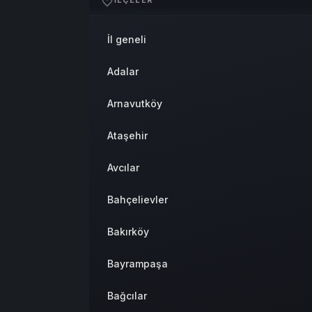
İLÇELER
Sistem Modu
Sistem modunu seçin.
İl geneli
Adalar
Arnavutköy
Ataşehir
Avcılar
Bahçelievler
Bakırköy
Bayrampaşa
Bağcılar