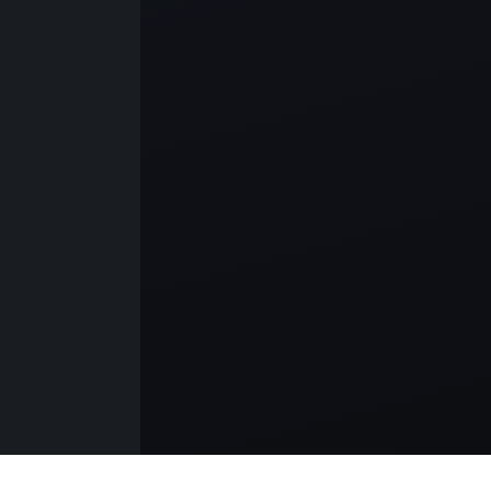
Gaziosmanpaşa
Güngören
Kadıköy
Kartal
Kağıthane
Küçükçekmece
Maltepe
Pendik
Sancaktepe