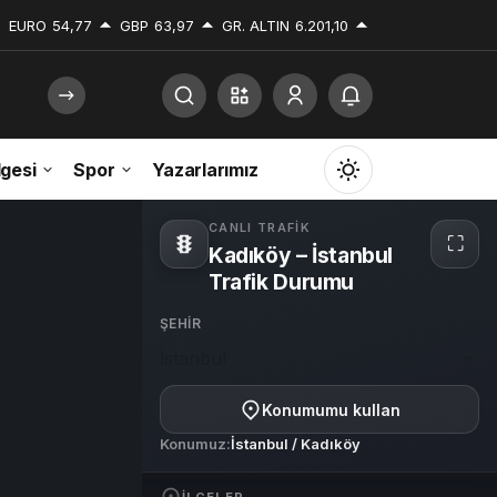
EURO
54,77
GBP
63,97
GR. ALTIN
6.201,10
gesi
Spor
Yazarlarımız
Mod
değiştir
CANLI TRAFIK
⛶
Kadıköy – İstanbul
Tam
ekra
Trafik Durumu
ŞEHIR
Gündüz Modu
İstanbul
Gündüz modunu seçin.
Konumumu kullan
Gece Modu
Konumuz:
İstanbul / Kadıköy
Gece modunu seçin.