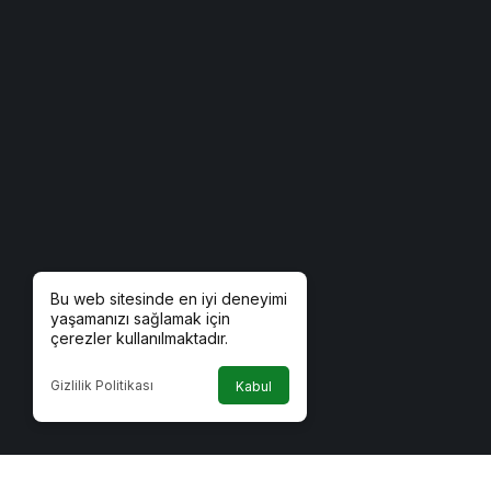
Bu web sitesinde en iyi deneyimi
yaşamanızı sağlamak için
çerezler kullanılmaktadır.
Gizlilik Politikası
Kabul