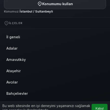
Konumumu kullan
Konumuz:
İstanbul / Sultanbeyli
İLÇELER
İl geneli
Adalar
Arnavutköy
Ataşehir
Avcılar
Bahçelievler
Bakırköy
Bu web sitesinde en iyi deneyimi yaşamanızı sağlamak
Kabul