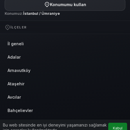
Konumumu kullan
Konumuz:
İstanbul / Ümraniye
İLÇELER
İl geneli
Adalar
Arnavutköy
Ataşehir
Avcılar
Bahçelievler
Bakırköy
Bu web sitesinde en iyi deneyimi yaşamanızı sağlamak
Kabul