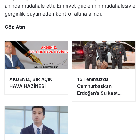
anında müdahale etti. Emniyet güçlerinin müdahalesiyle
gerginlik büyümeden kontrol altına alındı.
Göz Atın
AKDENİZ, BİR AÇIK
15 Temmuz’da
HAVA HAZİNESİ
Cumhurbaşkanı
Erdoğan’a Suikast
Girişiminde Bulunan
FETÖ Firarisi B.K.
Afyonkarahisar’da
Yakalandı