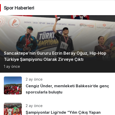
FETÖ Firarisi B.K.
Afyonkarahisar’da
Spor Haberleri
Yakalandı
Sancaktepe’nin Gururu Ecrin Beray Oğuz, Hip-Hop
Türkiye Şampiyonu Olarak Zirveye Çıktı
1 ay önce
2 ay önce
Cengiz Ünder, memleketi Balıkesir’de genç
sporcularla buluştu
2 ay önce
Şampiyonlar Ligi’nde “Yılın Çıkış Yapan