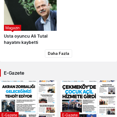
Magazin
Usta oyuncu Ali Tutal
hayatını kaybetti
Daha Fazla
E-Gazete
te
E-Gazete
E-G