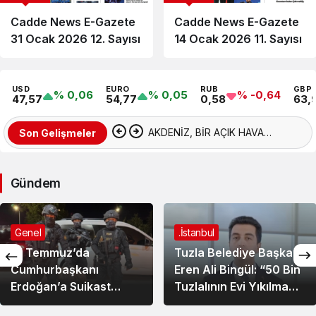
de News E-Gazete
Cadde News E-Gazete
Ca
cak 2026 12. Sayısı
14 Ocak 2026 11. Sayısı
25
Sa
USD
EURO
RUB
GBP
% 0,06
% 0,05
% -0,64
47,57
54,77
0,58
63,
AKDENİZ, BİR AÇIK HAVA
Son Gelişmeler
HAZİNESİ
Gündem
Genel
.İstanbul
15 Temmuz’da
Tuzla Belediye Başkanı
Cumhurbaşkanı
Eren Ali Bingül: “50 Bin
Erdoğan’a Suikast
Tuzlalının Evi Yıkılma
Girişiminde Bulunan
Riskiyle Karşı Karşıya”