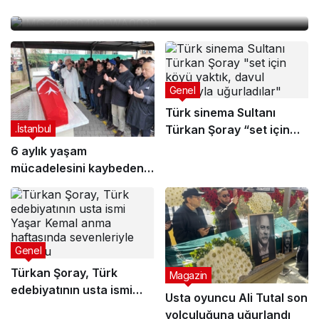
“Karabasan” Filmi Görkemli Gala ile Tanıtıldı
Genel
Türk sinema Sultanı
Türkan Şoray “set için
.İstanbul
köyü yaktık, davul
6 aylık yaşam
zurnayla uğurladılar”
mücadelesini kaybeden
oyuncu İbrahim Yıldız
son yolculuğuna
uğurlandı
Genel
Türkan Şoray, Türk
Magazin
edebiyatının usta ismi
Usta oyuncu Ali Tutal son
Yaşar Kemal anma
yolculuğuna uğurlandı