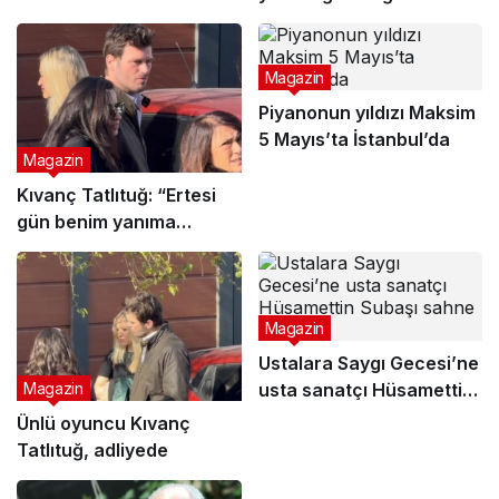
haftasında sevenleriyle
buluştu
Magazin
Piyanonun yıldızı Maksim
5 Mayıs’ta İstanbul’da
Magazin
Kıvanç Tatlıtuğ: “Ertesi
gün benim yanıma
gelmeyi planlıyordu”
Magazin
Ustalara Saygı Gecesi’ne
usta sanatçı Hüsamettin
Magazin
Subaşı sahne aldı
Ünlü oyuncu Kıvanç
Tatlıtuğ, adliyede