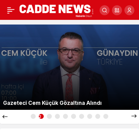
Cadde
News
YRP Genel Başkan 
k Gözaltına Alındı
Sancaktepe Teşkila
3
Magazin
Cadde News Magazin