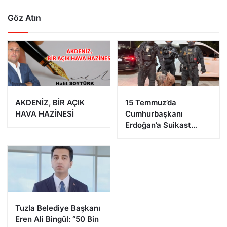
Göz Atın
AKDENİZ, BİR AÇIK
15 Temmuz’da
HAVA HAZİNESİ
Cumhurbaşkanı
Erdoğan’a Suikast
Girişiminde Bulunan
FETÖ Firarisi B.K.
Afyonkarahisar’da
Yakalandı
Tuzla Belediye Başkanı
Eren Ali Bingül: “50 Bin