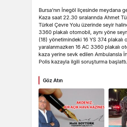
Bursa’nın İnegöl ilçesinde meydana gel
Kaza saat 22.30 sıralarında Ahmet T
Türkel Çevre Yolu üzerinde seyir hali
3360 plakalı otomobil, aynı yöne se
(18) yönetimindeki 16 YS 374 plakalı 
yaralanmazken 16 AC 3360 plakalı oto
kaza yerine sevk edilen Ambulansla İne
Polis kazayla ilgili soruşturma başlattı
Göz Atın