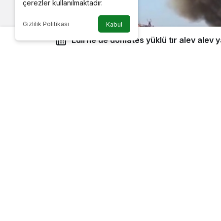
çerezler kullanılmaktadır.
Gizlilik Politikası
Kabul
Edirne’de domates yüklü tır alev alev 
Edirne’nin Havsa ilçesinde seyir halin
ekiplerinin müdahalesiyle söndürüldü.
Edinilen bilgiye göre, Havsa ilçesine
yüklü tırın dorsesinden dumanlar yük
yol kenarına çekerek 112 Acil Çağrı Me