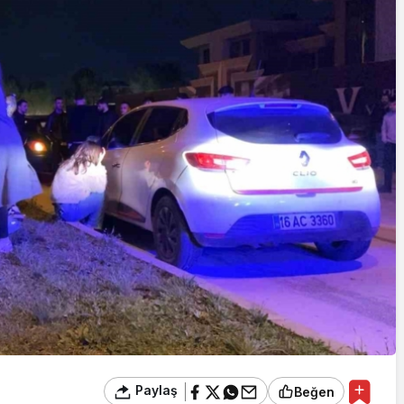
Cumhurbaşkanı
Erdoğan’a Suikast
Girişiminde Bulunan
FETÖ Firarisi B.K.
, BİR AÇIK
Afyonkarahisar’da
ZİNESİ
Yakalandı
Paylaş
Beğen