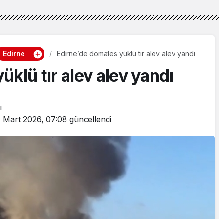
Edirne
Edirne’de domates yüklü tır alev alev yandı
klü tır alev alev yandı
ı
1 Mart 2026, 07:08
güncellendi