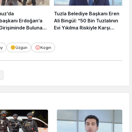
muz’da
Tuzla Belediye Başkanı Eren
aşkanı Erdoğan’a
Ali Bingül: “50 Bin Tuzlalının
 Girişiminde Bulunan
Evi Yıkılma Riskiyle Karşı
arisi B.K.
Karşıya”
rahisar’da Yakalandı
ay
Üzgün
Kızgın