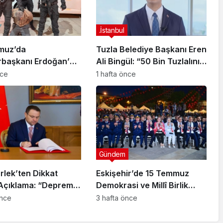
.İstanbul
muz’da
Tuzla Belediye Başkanı Eren
başkanı Erdoğan’a
Ali Bingül: “50 Bin Tuzlalının
 Girişiminde Bulunan
Evi Yıkılma Riskiyle Karşı
nce
1 hafta önce
arisi B.K.
Karşıya”
arahisar’da
ndı
Gündem
rlek’ten Dikkat
Eskişehir’de 15 Temmuz
Açıklama: “Deprem
Demokrasi ve Millî Birlik
rı Sonuna Kadar
Günü Anma Programı
önce
3 hafta önce
necek”
Düzenlendi