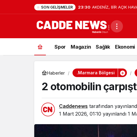
23:30
AKDENİZ, BİR AÇIK HAV
SON GELIŞMELER
Spor
Magazin
Sağlık
Ekonomi
.Marmara Bölgesi
Haberler
2 otomobilin çarpışt
Caddenews
tarafından yayınland
1 Mart 2026, 01:10
yayınlandı
1 M