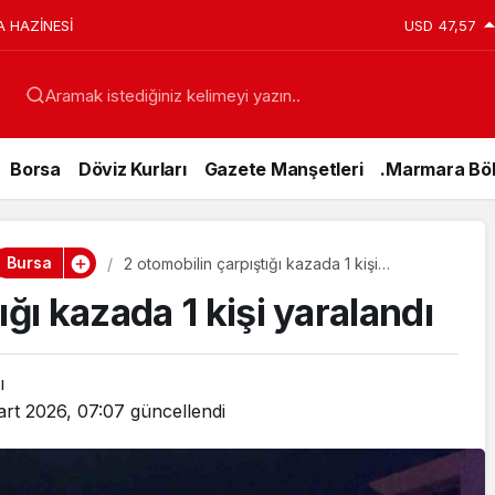
A HAZİNESİ
USD
47,57
Aramak istediğiniz kelimeyi yazın..
Borsa
Döviz Kurları
Gazete Manşetleri
.Marmara Böl
Bursa
2 otomobilin çarpıştığı kazada 1 kişi
yaralandı
ığı kazada 1 kişi yaralandı
ı
art 2026, 07:07
güncellendi
Genel
15 Temmuz’da