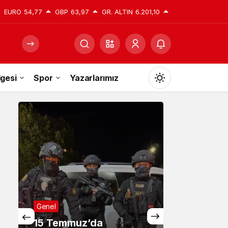
EURO
54,77
GBP
63,97
GR. ALTIN
6.201,10
gesi
Spor
Yazarlarımız
Mod
değiştir
Gündüz Modu
Gündüz modunu seçin.
Gece Modu
Gece modunu seçin.