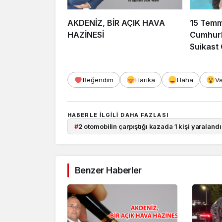
AKDENİZ, BİR AÇIK HAVA
15 Tem
HAZİNESİ
Cumhurb
Suikast
FETÖ Fir
Afyonka
Beğendim
Harika
Haha
V
HABERLE ILGILI DAHA FAZLASI
#
2 otomobilin çarpıştığı kazada 1 kişi yaralandı
Benzer Haberler