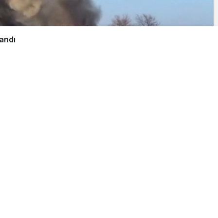
yandı
Paylaş
Beğen
deki domates yüklü tırda çıkan yangın itfaiye
 bağlı Çukurköy mevkiinde, seyir halindeki domates
selmeye başladı. Durumu fark eden sürücü aracı
rkezi’ne ihbarda bulundu. Olay yerine itfaiye ve