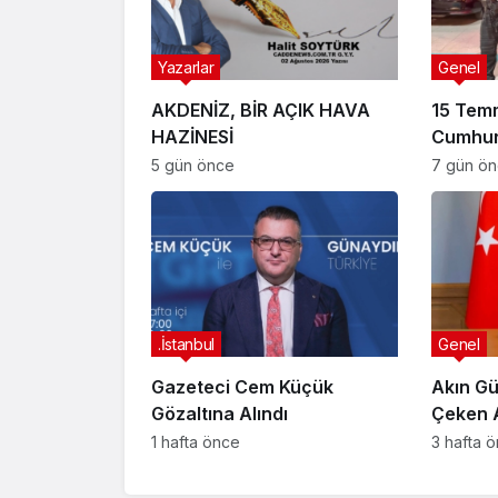
Yazarlar
Genel
AKDENİZ, BİR AÇIK HAVA
15 Tem
HAZİNESİ
Cumhur
Suikast
5 gün önce
7 gün ö
FETÖ Fir
Afyonk
Yakala
.İstanbul
Genel
Gazeteci Cem Küçük
Akın Gü
Gözaltına Alındı
Çeken 
Bağışla
1 hafta önce
3 hafta 
İncele