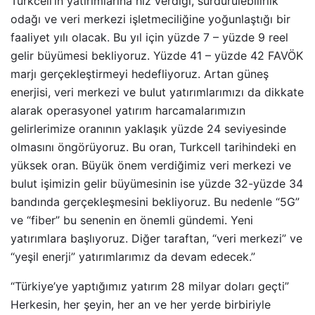
Turkcell’in yatırımlarına hız verdiği, sürdürülebilirlik
odağı ve veri merkezi işletmeciliğine yoğunlaştığı bir
faaliyet yılı olacak. Bu yıl için yüzde 7 – yüzde 9 reel
gelir büyümesi bekliyoruz. Yüzde 41 – yüzde 42 FAVÖK
marjı gerçekleştirmeyi hedefliyoruz. Artan güneş
enerjisi, veri merkezi ve bulut yatırımlarımızı da dikkate
alarak operasyonel yatırım harcamalarımızın
gelirlerimize oranının yaklaşık yüzde 24 seviyesinde
olmasını öngörüyoruz. Bu oran, Turkcell tarihindeki en
yüksek oran. Büyük önem verdiğimiz veri merkezi ve
bulut işimizin gelir büyümesinin ise yüzde 32-yüzde 34
bandında gerçekleşmesini bekliyoruz. Bu nedenle “5G”
ve “fiber” bu senenin en önemli gündemi. Yeni
yatırımlara başlıyoruz. Diğer taraftan, “veri merkezi” ve
“yeşil enerji” yatırımlarımız da devam edecek.”
“Türkiye’ye yaptığımız yatırım 28 milyar doları geçti”
Herkesin, her şeyin, her an ve her yerde birbiriyle