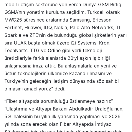
mobil iletişim sektörüne yön veren Dünya GSM Birliği
GSMA’nın yönetim kuruluna seçildim. Turkcell olarak
MWC25 süresince aralarında Samsung, Ericsson,
Fortinet, Huawei, IDQ, Nokia, Palo Alto Networks, TI
Sparkle ve ZTE’nin de bulunduğu global şirketlerin yanı
sıra ULAK başta olmak üzere i2i Systems, Kron,
TechNarts, TTG ve Odine gibi yerli teknoloji
üreticileriyle farklı alanlarda 20’yi aşkın iş birliği
anlaşmasına imza attık. Bu anlaşmalarla en yeni ve
üstün teknolojilerin ülkemize kazandırılmasını ve
Türkiye’nin geleceğin iletişim dünyasında söz sahibi
olmasını amaçlıyoruz” dedi.
“Fiber altyapıda sorumluluğu üstlenmeye hazırız”
“Ulaştırma ve Altyapı Bakanı Abdulkadir Uraloğlu’nun,
5G ihalesinin bu yılın ilk yarısında yapılması ve 2026
yılında sona erecek olan Fiber Altyapıda İmtiyaz
Sözleşmesi için de ayrı bir ihale düzenlenmesine dair