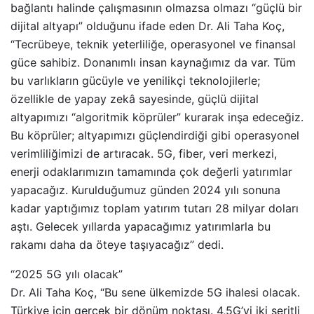
bağlantı halinde çalışmasının olmazsa olmazı “güçlü bir
dijital altyapı” olduğunu ifade eden Dr. Ali Taha Koç,
“Tecrübeye, teknik yeterliliğe, operasyonel ve finansal
güce sahibiz. Donanımlı insan kaynağımız da var. Tüm
bu varlıkların gücüyle ve yenilikçi teknolojilerle;
özellikle de yapay zekâ sayesinde, güçlü dijital
altyapımızı “algoritmik köprüler” kurarak inşa edeceğiz.
Bu köprüler; altyapımızı güçlendirdiği gibi operasyonel
verimliliğimizi de artıracak. 5G, fiber, veri merkezi,
enerji odaklarımızın tamamında çok değerli yatırımlar
yapacağız. Kurulduğumuz günden 2024 yılı sonuna
kadar yaptığımız toplam yatırım tutarı 28 milyar doları
aştı. Gelecek yıllarda yapacağımız yatırımlarla bu
rakamı daha da öteye taşıyacağız” dedi.
“2025 5G yılı olacak”
Dr. Ali Taha Koç, “Bu sene ülkemizde 5G ihalesi olacak.
Türkiye için gerçek bir dönüm noktası. 4,5G’yi iki şeritli