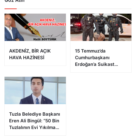
Göz Atın
AKDENİZ, BİR AÇIK
15 Temmuz’da
HAVA HAZİNESİ
Cumhurbaşkanı
Erdoğan’a Suikast
Girişiminde Bulunan
FETÖ Firarisi B.K.
Afyonkarahisar’da
Yakalandı
Tuzla Belediye Başkanı
Eren Ali Bingül: “50 Bin
Tuzlalının Evi Yıkılma
Riskiyle Karşı Karşıya”