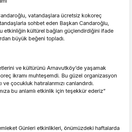
amı
Candaroğlu, vatandaşlara ücretsiz kokoreç
atandaşlarla sohbet eden Başkan Candaroğlu,
u etkinliğin kültürel bağları güçlendirdiğini ifade
lardan büyük beğeni topladı.
zetlerini ve kültürünü Arnavutköy’de yaşamak
kokoreç ikramı muhteşemdi. Bu güzel organizasyon
ı ve çocukluk hatıralarımızı canlandırdı.
za bu anlamlı etkinlik için teşekkür ederiz”
 Memleket Günleri etkinlikleri, önümüzdeki haftalarda