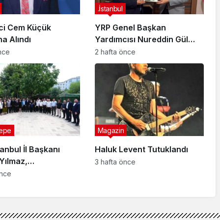
.İstanbul
ci Cem Küçük
YRP Genel Başkan
na Alındı
Yardımcısı Nureddin Gül
Sancaktepe Teşkilatıyla Bir
önce
2 hafta önce
Araya Geldi
epe
Magazin
anbul İl Başkanı
Haluk Levent Tutuklandı
Yılmaz,
3 hafta önce
tepe’de Muhtarlarla
önce
u