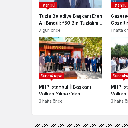
.İstanbul
.İstanbul
Tuzla Belediye Başkanı Eren
Gazete
Ali Bingül: “50 Bin Tuzlalının
Gözaltı
Evi Yıkılma Riskiyle Karşı
7 gün önce
1 hafta 
Karşıya”
Sancaktepe
Sancakt
MHP İstanbul İl Başkanı
MHP İst
Volkan Yılmaz’dan
Volkan 
Sancaktepe Yenidoğan’da
Sancak
3 hafta önce
3 hafta 
taksici esnafına ziyaret
Buluşt