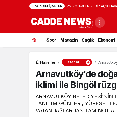
23:30
AKDENİZ, BİR AÇIK HAV
SON GELIŞMELER
Spor
Magazin
Sağlık
Ekonomi
.İstanbul
Haberler
Arnavutköy’
Arnavutköy’de doğas
iklimi ile Bingöl rüzg
ARNAVUTKÖY BELEDİYESİ’NİN
TANITIM GÜNLERİ, YÖRESEL LE
VATANDAŞLARDAN TAM NOT AL