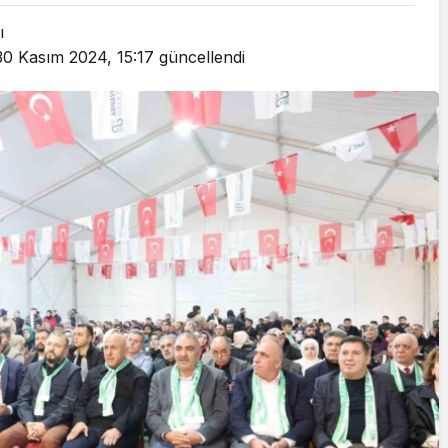
Cumhurbaşkanı
ı
Erdoğan’a Suikast
30 Kasım 2024, 15:17
güncellendi
Girişiminde Bulunan
FETÖ Firarisi B.K.
, BİR AÇIK
Afyonkarahisar’da
ZİNESİ
Yakalandı