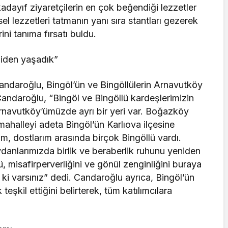
kadayıf ziyaretçilerin en çok beğendiği lezzetler
sel lezzetleri tatmanın yanı sıra stantları gezerek
ini tanıma fırsatı buldu.
niden yaşadık”
ndaroğlu, Bingöl’ün ve Bingöllülerin Arnavutköy
Candaroğlu, “Bingöl ve Bingöllü kardeşlerimizin
navutköy’ümüzde ayrı bir yeri var. Boğazköy
ahalleyi adeta Bingöl’ün Karlıova ilçesine
m, dostlarım arasında birçok Bingöllü vardı.
nlarımızda birlik ve beraberlik ruhunu yeniden
, misafirperverliğini ve gönül zenginliğini buraya
yi ki varsınız” dedi. Candaroğlu ayrıca, Bingöl’ün
şkil ettiğini belirterek, tüm katılımcılara