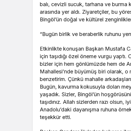
balı, cevizli sucuk, tarhana ve burma 
arasında yer aldı. Ziyaretçiler, bu yöre
Bingöl’ün doğal ve kültürel zenginlikler
“Bugün birlik ve beraberlik ruhunu ye
Etkinlikte konuşan Başkan Mustafa Ca
için taşıdığı özel öneme vurgu yaptı. 
bizler için hem gönlümüzde hem de Ar
Mahallesi’nde büyümüş biri olarak, o m
benzetirim. Çünkü mahalle arkadaşları
Bugün, kavurma kokusuyla dolan meyda
yaşadık. Sizler, Bingöl’ün hoşgörüsünü
taşıdınız. Allah sizlerden razı olsun, i
Anadolu’daki dayanışma ruhuna örnek te
teşekkür etti.