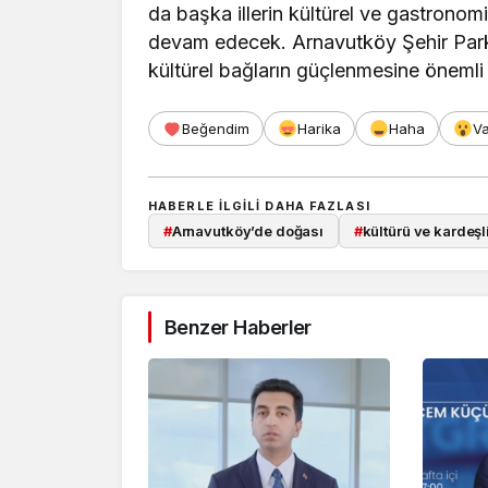
da başka illerin kültürel ve gastronom
devam edecek. Arnavutköy Şehir Parkı
kültürel bağların güçlenmesine önemli 
Beğendim
Harika
Haha
V
HABERLE ILGILI DAHA FAZLASI
#
Arnavutköy’de doğası
#
kültürü ve kardeşli
Benzer Haberler