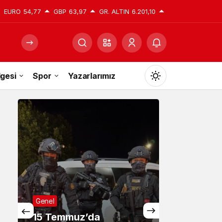
EURO
54,77
GBP
63,97
GR. ALTIN
6.201,10
gesi
Spor
Yazarlarımız
Mod
değiştir
Gündüz Modu
Gündüz modunu seçin.
Gece Modu
Gece modunu seçin.