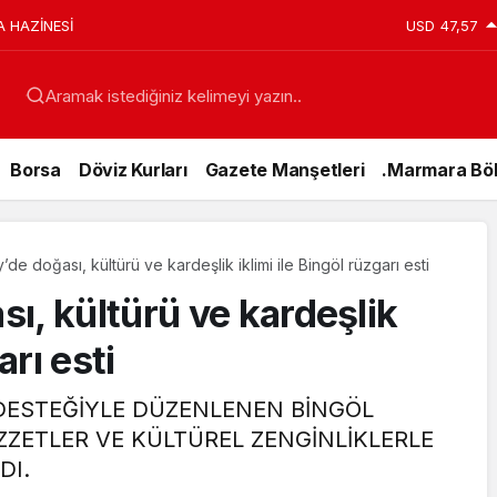
A HAZİNESİ
USD
47,57
Aramak istediğiniz kelimeyi yazın..
Borsa
Döviz Kurları
Gazete Manşetleri
.Marmara Böl
de doğası, kültürü ve kardeşlik iklimi ile Bingöl rüzgarı esti
ı, kültürü ve kardeşlik
arı esti
 DESTEĞİYLE DÜZENLENEN BİNGÖL
ZZETLER VE KÜLTÜREL ZENGİNLİKLERLE
Genel
DI.
15 Temmuz’da