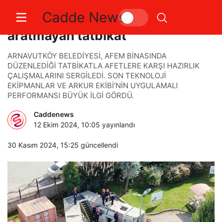
Cadde News
Arnavutköy’de gerçeğini
aratmayan tatbikat
ARNAVUTKÖY BELEDİYESİ, AFEM BİNASINDA
DÜZENLEDİĞİ TATBİKATLA AFETLERE KARŞI HAZIRLIK
ÇALIŞMALARINI SERGİLEDİ. SON TEKNOLOJİ
EKİPMANLAR VE ARKUR EKİBİ’NİN UYGULAMALI
PERFORMANSI BÜYÜK İLGİ GÖRDÜ.
Caddenews
12 Ekim 2024, 10:05
yayınlandı
30 Kasım 2024, 15:25
güncellendi