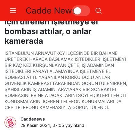
Cadde News
Arnavutköy’de haraç vermemek
için direnen işletmeye el
bombası attılar, o anlar
kamerada
İSTANBUL'UN ARNAVUTKÖY İLÇESİNDE BİR BAHANE
ÜRETEREK HARACA BAĞLAMAK İSTEDİKLERİ İŞLETMEYİ
BİR KAÇ KEZ KURŞUNLAYAN ÇETE, İŞ ADAMINDAN
İSTEDİKLERİ PARAYI ALAMAYINCA İŞLETMEYE EL
BOMBASI ATTI. YAŞANILAN KORKU DOLU ANLAR
GÜVENLİK KAMERASI TARAFINDAN GÖRÜNTÜLENİRKEN,
ŞAHISLARIN İŞ ADAMINI ARAYARAK BİR SONRAKİ EL
BOMBASINI EVİNE ATACAKLARINI SÖYLEDİKLERİ TEHDİT
KONUŞMALARINI İÇEREN TELEFON KONUŞMALARI DA
CEP TELEFONU KAMERASIYLA GÖRÜNTÜLENDİ.
Caddenews
29 Kasım 2024, 07:05
yayınlandı