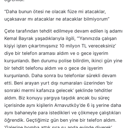
“Daha bunun ötesi ne olacak füze mi atacaklar,
uçaksavar mı atacaklar ne atacaklar bilmiyorum”
Çete tarafından tehdit edilmeye devam edilen iş adamı
Kemal Bayrak yaşadıklarıyla ilgili, “’Yanınızda çalışan
kişiyi işten çıkartmışsınız 10 milyon TL vereceksiniz’
diye bir telefon araması aldım ve o gece işyerim
kurşunlandı. Ben durumu polise bilirdim, ikinci gün yine
bir tehdit telefonu aldım ve o gece de işyerim
kurşunlandı. Daha sonra bu telefonlar sürekli devam
etti. Beni arayan yurt dışı numaraları üzerinden ’bir
sonraki mermi kafanıza gelecek’ şeklinde tehditler
aldım. Biz konuyu yargıya taşıdık ancak bu süreç
içerisinde aynı kişilerin Arnavutköy’de 6 iş yerine daha
aynı bahaneyle para istedikleri ve çökmeye çalıştıkları
öğrendik. Geçtiğimiz gün ben yine bir telefon aldım.
’Galerine bomba attık sıra şu anda evinde diyerek’