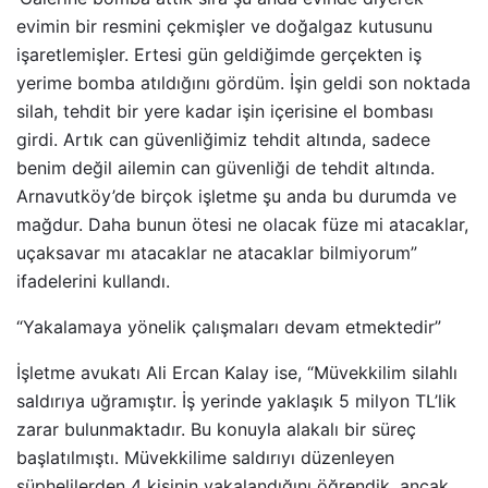
evimin bir resmini çekmişler ve doğalgaz kutusunu
işaretlemişler. Ertesi gün geldiğimde gerçekten iş
yerime bomba atıldığını gördüm. İşin geldi son noktada
silah, tehdit bir yere kadar işin içerisine el bombası
girdi. Artık can güvenliğimiz tehdit altında, sadece
benim değil ailemin can güvenliği de tehdit altında.
Arnavutköy’de birçok işletme şu anda bu durumda ve
mağdur. Daha bunun ötesi ne olacak füze mi atacaklar,
uçaksavar mı atacaklar ne atacaklar bilmiyorum”
ifadelerini kullandı.
“Yakalamaya yönelik çalışmaları devam etmektedir”
İşletme avukatı Ali Ercan Kalay ise, “Müvekkilim silahlı
saldırıya uğramıştır. İş yerinde yaklaşık 5 milyon TL’lik
zarar bulunmaktadır. Bu konuyla alakalı bir süreç
başlatılmıştı. Müvekkilime saldırıyı düzenleyen
şüphelilerden 4 kişinin yakalandığını öğrendik, ancak