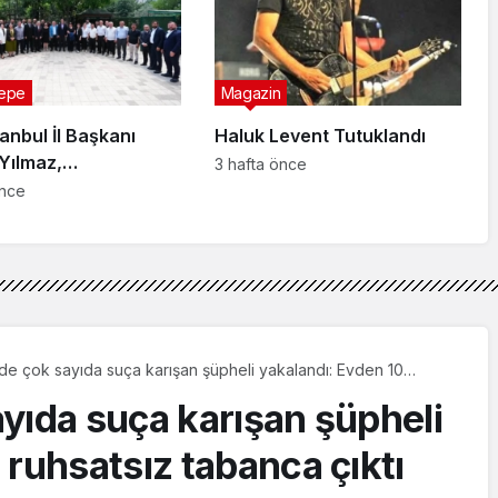
epe
Magazin
anbul İl Başkanı
Haluk Levent Tutuklandı
Yılmaz,
3 hafta önce
tepe’de Muhtarlarla
önce
u
de çok sayıda suça karışan şüpheli yakalandı: Evden 10
abanca çıktı
yıda suça karışan şüpheli
 ruhsatsız tabanca çıktı