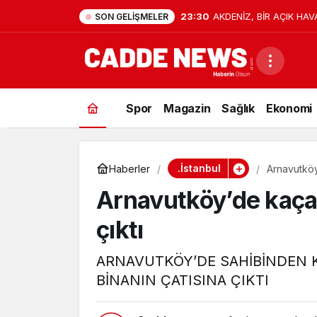
23:30
AKDENİZ, BİR AÇIK HAV
SON GELIŞMELER
Spor
Magazin
Sağlık
Ekonomi
.İstanbul
Haberler
Arnavutköy
Arnavutköy’de kaçan
çıktı
ARNAVUTKÖY’DE SAHİBİNDEN K
BİNANIN ÇATISINA ÇIKTI