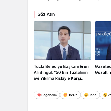
Göz Atın
Tuzla Belediye Başkanı Eren
Gazetec
Ali Bingül: “50 Bin Tuzlalının
Gözaltın
Evi Yıkılma Riskiyle Karşı
Karşıya”
Beğendim
Harika
Haha
V