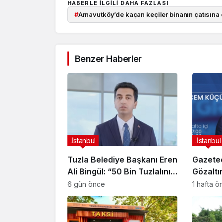
HABERLE ILGILI DAHA FAZLASI
#
Arnavutköy’de kaçan keçiler binanın çatısına ç
Benzer Haberler
.İstanbul
.İstanbul
Tuzla Belediye Başkanı Eren
Gazete
Ali Bingül: “50 Bin Tuzlalının
Gözaltı
Evi Yıkılma Riskiyle Karşı
6 gün önce
1 hafta 
Karşıya”