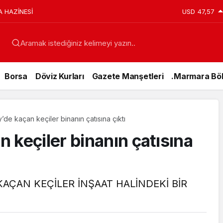
A HAZİNESİ
USD
47,57
Aramak istediğiniz kelimeyi yazın..
Borsa
Döviz Kurları
Gazete Manşetleri
.Marmara Böl
’de kaçan keçiler binanın çatısına çıktı
 keçiler binanın çatısına
AÇAN KEÇİLER İNŞAAT HALİNDEKİ BİR
Genel
15 Temmuz’da