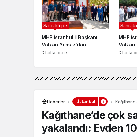
Sancaktepe
Sancakt
MHP İstanbul İl Başkanı
MHP İst
Volkan Yılmaz’dan
Volkan 
Sancaktepe Yenidoğan’da
Sancak
3 hafta önce
3 hafta 
taksici esnafına ziyaret
Buluşt
.İstanbul
Haberler
Kağıthane’
ruhsatsız t
Kağıthane’de çok sa
yakalandı: Evden 10