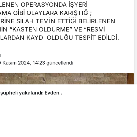
LENEN OPERASYONDA İŞYERİ
A GİBİ OLAYLARA KARIŞTIĞI;
İNE SİLAH TEMİN ETTİĞİ BELİRLENEN
NİN “KASTEN ÖLDÜRME” VE “RESMİ
ÇLARDAN KAYDI OLDUĞU TESPİT EDİLDİ.
ı
0 Kasım 2024, 14:23
güncellendi