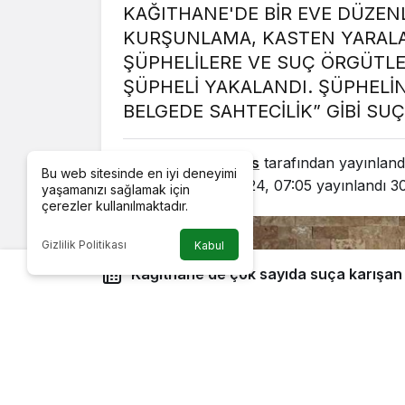
KAĞITHANE'DE BİR EVE DÜZEN
KURŞUNLAMA, KASTEN YARALAM
ŞÜPHELİLERE VE SUÇ ÖRGÜTLER
ŞÜPHELİ YAKALANDI. ŞÜPHELİ
BELGEDE SAHTECİLİK” GİBİ SU
Caddenews
tarafından yayınland
Bu web sitesinde en iyi deneyimi
21 Ekim 2024, 07:05
yayınlandı
3
yaşamanızı sağlamak için
çerezler kullanılmaktadır.
Gizlilik Politikası
Kabul
Kağıthane’de çok sayıda suça karışan şüpheli yakalandı: Evden
10 ruhsatsız tabanca çıktı