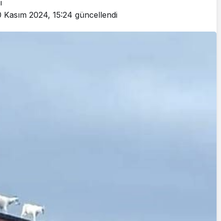
ı
Cumhurbaşkanı
0 Kasım 2024, 15:24
güncellendi
Erdoğan’a Suikast
Girişiminde Bulunan
FETÖ Firarisi B.K.
, BİR AÇIK
Afyonkarahisar’da
ZİNESİ
Yakalandı