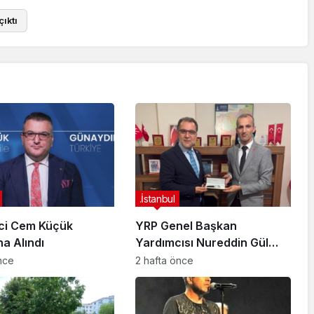
ıktı
.İstanbul
ci Cem Küçük
YRP Genel Başkan
na Alındı
Yardımcısı Nureddin Gül
Sancaktepe Teşkilatıyla Bir
önce
2 hafta önce
Araya Geldi