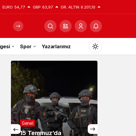
EURO
54,77
GBP
63,97
GR. ALTIN
6.201,10
gesi
Spor
Yazarlarımız
Mod
değiştir
Gündüz Modu
Gündüz modunu seçin.
Gece Modu
Gece modunu seçin.