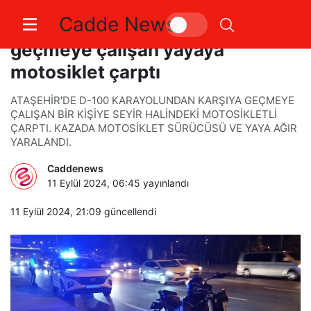
Cadde News
Ataşehir’de yolun karşısına
geçmeye çalışan yayaya
motosiklet çarptı
ATAŞEHİR'DE D-100 KARAYOLUNDAN KARŞIYA GEÇMEYE
ÇALIŞAN BİR KİŞİYE SEYİR HALİNDEKİ MOTOSİKLETLİ
ÇARPTI. KAZADA MOTOSİKLET SÜRÜCÜSÜ VE YAYA AĞIR
YARALANDI.
Caddenews
11 Eylül 2024, 06:45
yayınlandı
11 Eylül 2024, 21:09
güncellendi