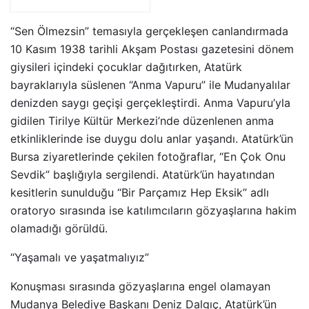
Riskiyle Karşı Karşıya”
“Sen Ölmezsin” temasıyla gerçekleşen canlandırmada
10 Kasım 1938 tarihli Akşam Postası gazetesini dönem
giysileri içindeki çocuklar dağıtırken, Atatürk
bayraklarıyla süslenen “Anma Vapuru” ile Mudanyalılar
denizden saygı geçişi gerçekleştirdi. Anma Vapuru’yla
gidilen Tirilye Kültür Merkezi’nde düzenlenen anma
etkinliklerinde ise duygu dolu anlar yaşandı. Atatürk’ün
Bursa ziyaretlerinde çekilen fotoğraflar, “En Çok Onu
Sevdik” başlığıyla sergilendi. Atatürk’ün hayatından
kesitlerin sunulduğu “Bir Parçamız Hep Eksik” adlı
oratoryo sırasında ise katılımcıların gözyaşlarına hakim
olamadığı görüldü.
“Yaşamalı ve yaşatmalıyız”
Konuşması sırasında gözyaşlarına engel olamayan
Mudanya Belediye Başkanı Deniz Dalgıç, Atatürk’ün