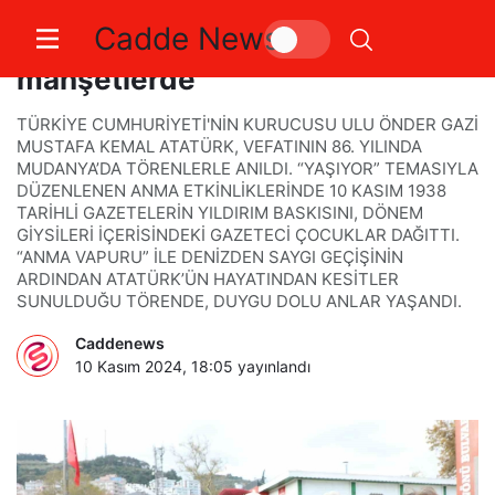
Cadde News
Atatürk sevgisi 86 yıldır
manşetlerde
TÜRKİYE CUMHURİYETİ'NİN KURUCUSU ULU ÖNDER GAZİ
MUSTAFA KEMAL ATATÜRK, VEFATININ 86. YILINDA
MUDANYA’DA TÖRENLERLE ANILDI. “YAŞIYOR” TEMASIYLA
DÜZENLENEN ANMA ETKİNLİKLERİNDE 10 KASIM 1938
TARİHLİ GAZETELERİN YILDIRIM BASKISINI, DÖNEM
GİYSİLERİ İÇERİSİNDEKİ GAZETECİ ÇOCUKLAR DAĞITTI.
“ANMA VAPURU” İLE DENİZDEN SAYGI GEÇİŞİNİN
ARDINDAN ATATÜRK’ÜN HAYATINDAN KESİTLER
SUNULDUĞU TÖRENDE, DUYGU DOLU ANLAR YAŞANDI.
Caddenews
10 Kasım 2024, 18:05
yayınlandı