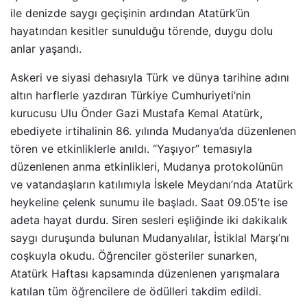
ile denizde saygı geçişinin ardından Atatürk’ün
hayatından kesitler sunulduğu törende, duygu dolu
anlar yaşandı.
Askeri ve siyasi dehasıyla Türk ve dünya tarihine adını
altın harflerle yazdıran Türkiye Cumhuriyeti’nin
kurucusu Ulu Önder Gazi Mustafa Kemal Atatürk,
ebediyete irtihalinin 86. yılında Mudanya’da düzenlenen
tören ve etkinliklerle anıldı. “Yaşıyor” temasıyla
düzenlenen anma etkinlikleri, Mudanya protokolünün
ve vatandaşların katılımıyla İskele Meydanı’nda Atatürk
heykeline çelenk sunumu ile başladı. Saat 09.05’te ise
adeta hayat durdu. Siren sesleri eşliğinde iki dakikalık
saygı duruşunda bulunan Mudanyalılar, İstiklal Marşı’nı
coşkuyla okudu. Öğrenciler gösteriler sunarken,
Atatürk Haftası kapsamında düzenlenen yarışmalara
katılan tüm öğrencilere de ödülleri takdim edildi.