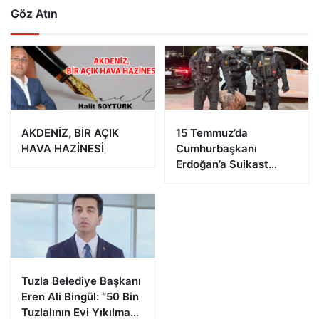
Göz Atın
AKDENİZ, BİR AÇIK
15 Temmuz’da
HAVA HAZİNESİ
Cumhurbaşkanı
Erdoğan’a Suikast
Girişiminde Bulunan
FETÖ Firarisi B.K.
Afyonkarahisar’da
Yakalandı
Tuzla Belediye Başkanı
Eren Ali Bingül: “50 Bin
Tuzlalının Evi Yıkılma