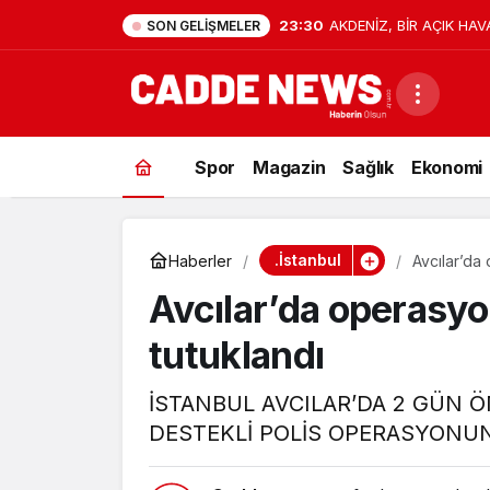
23:30
AKDENİZ, BİR AÇIK HAV
SON GELIŞMELER
Spor
Magazin
Sağlık
Ekonomi
.İstanbul
Haberler
Avcılar’da
Avcılar’da operasyo
tutuklandı
İSTANBUL AVCILAR’DA 2 GÜN 
DESTEKLİ POLİS OPERASYONUN