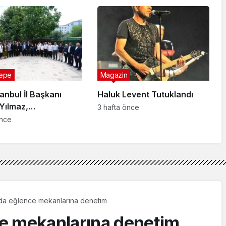
Araya Geldi
epe
Magazin
anbul İl Başkanı
Haluk Levent Tutuklandı
Yılmaz,
3 hafta önce
tepe’de Muhtarlarla
önce
u
da eğlence mekanlarına denetim
e mekanlarına denetim