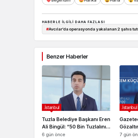
Beğendim
Harika
Haha
V
HABERLE ILGILI DAHA FAZLASI
#
Avcılar’da operasyonda yakalanan 2 şahıs tut
Benzer Haberler
.İstanbul
.İstanbul
Tuzla Belediye Başkanı Eren
Gazete
Ali Bingül: “50 Bin Tuzlalının
Gözaltı
Evi Yıkılma Riskiyle Karşı
6 gün önce
7 gün ö