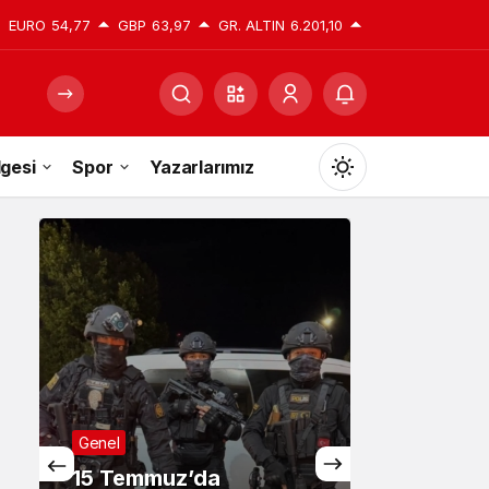
EURO
54,77
GBP
63,97
GR. ALTIN
6.201,10
gesi
Spor
Yazarlarımız
Mod
değiştir
Gündüz Modu
Gündüz modunu seçin.
Gece Modu
Gece modunu seçin.