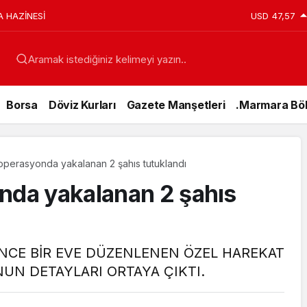
A HAZİNESİ
USD
47,57
Aramak istediğiniz kelimeyi yazın..
Borsa
Döviz Kurları
Gazete Manşetleri
.Marmara Böl
 operasyonda yakalanan 2 şahıs tutuklandı
nda yakalanan 2 şahıs
ÖNCE BİR EVE DÜZENLENEN ÖZEL HAREKAT
UN DETAYLARI ORTAYA ÇIKTI.
Genel
15 Temmuz’da