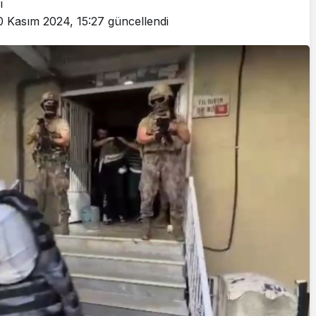
ı
Cumhurbaşkanı
0 Kasım 2024, 15:27
güncellendi
Erdoğan’a Suikast
Girişiminde Bulunan
FETÖ Firarisi B.K.
, BİR AÇIK
Afyonkarahisar’da
ZİNESİ
Yakalandı