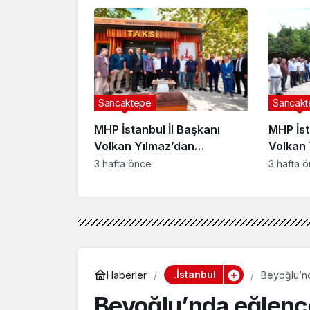
Karşıya”
Sancaktepe
Sancakt
MHP İstanbul İl Başkanı
MHP İst
Volkan Yılmaz’dan
Volkan 
Sancaktepe Yenidoğan’da
Sancak
3 hafta önce
3 hafta 
taksici esnafına ziyaret
Buluşt
.İstanbul
Haberler
Beyoğlu’n
Beyoğlu’nda eğlenc