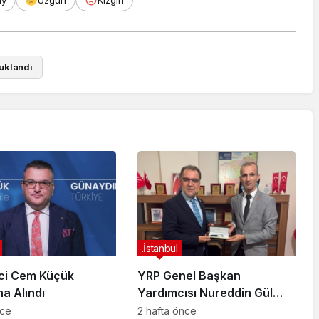
ay
Üzgün
Kızgın
uklandı
.İstanbul
ci Cem Küçük
YRP Genel Başkan
na Alındı
Yardımcısı Nureddin Gül
Sancaktepe Teşkilatıyla Bir
nce
2 hafta önce