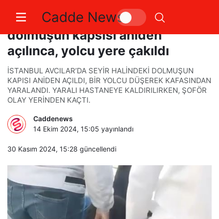
Cadde News
Avcılar’da seyir halindeki
dolmuşun kapsısı aniden
açılınca, yolcu yere çakıldı
İSTANBUL AVCILAR’DA SEYİR HALİNDEKİ DOLMUŞUN
KAPISI ANİDEN AÇILDI, BİR YOLCU DÜŞEREK KAFASINDAN
YARALANDI. YARALI HASTANEYE KALDIRILIRKEN, ŞOFÖR
OLAY YERİNDEN KAÇTI.
Caddenews
14 Ekim 2024, 15:05
yayınlandı
30 Kasım 2024, 15:28
güncellendi