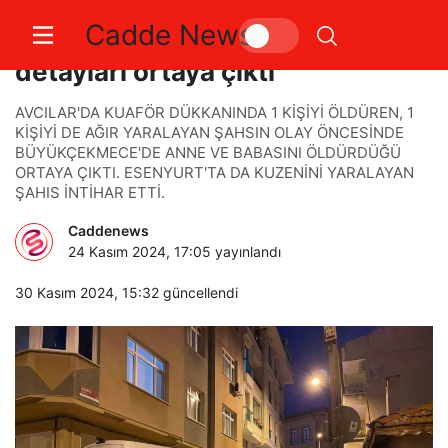
Cadde News
Avcılar’da yaşanan cinayetin
detayları ortaya çıktı
AVCILAR'DA KUAFÖR DÜKKANINDA 1 KİŞİYİ ÖLDÜREN, 1
KİŞİYİ DE AĞIR YARALAYAN ŞAHSIN OLAY ÖNCESİNDE
BÜYÜKÇEKMECE'DE ANNE VE BABASINI ÖLDÜRDÜĞÜ
ORTAYA ÇIKTI. ESENYURT'TA DA KUZENİNİ YARALAYAN
ŞAHIS İNTİHAR ETTİ.
Caddenews
24 Kasım 2024, 17:05
yayınlandı
30 Kasım 2024, 15:32
güncellendi