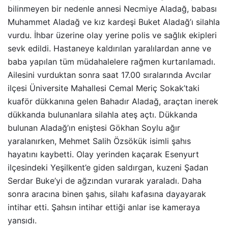
bilinmeyen bir nedenle annesi Necmiye Aladağ, babası
Muhammet Aladağ ve kız kardeşi Buket Aladağ’ı silahla
vurdu. İhbar üzerine olay yerine polis ve sağlık ekipleri
sevk edildi. Hastaneye kaldırılan yaralılardan anne ve
baba yapılan tüm müdahalelere rağmen kurtarılamadı.
Ailesini vurduktan sonra saat 17.00 sıralarında Avcılar
ilçesi Üniversite Mahallesi Cemal Meriç Sokak’taki
kuaför dükkanına gelen Bahadır Aladağ, araçtan inerek
dükkanda bulunanlara silahla ateş açtı. Dükkanda
bulunan Aladağ’ın eniştesi Gökhan Soylu ağır
yaralanırken, Mehmet Salih Özsökük isimli şahıs
hayatını kaybetti. Olay yerinden kaçarak Esenyurt
ilçesindeki Yeşilkent’e giden saldırgan, kuzeni Şadan
Serdar Buke’yi de ağzından vurarak yaraladı. Daha
sonra aracına binen şahıs, silahı kafasına dayayarak
intihar etti. Şahsın intihar ettiği anlar ise kameraya
yansıdı.