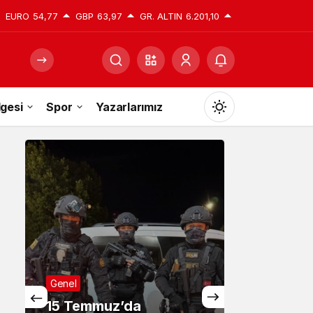
EURO
54,77
GBP
63,97
GR. ALTIN
6.201,10
gesi
Spor
Yazarlarımız
Mod
değiştir
Gündüz Modu
Gündüz modunu seçin.
Gece Modu
Genel
Gece modunu seçin.
15 Temmuz’da