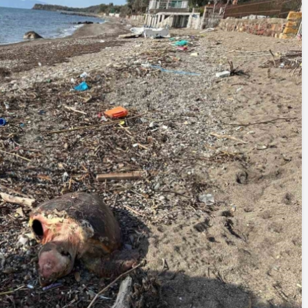
Yazarlar
AKDENİZ, BİR AÇIK
HAVA HAZİNESİ