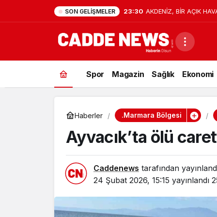
23:30
AKDENİZ, BİR AÇIK HAV
SON GELIŞMELER
Spor
Magazin
Sağlık
Ekonomi
.Marmara Bölgesi
Haberler
Ayvacık’ta ölü caret
Caddenews
tarafından yayınland
24 Şubat 2026, 15:15
yayınlandı
2