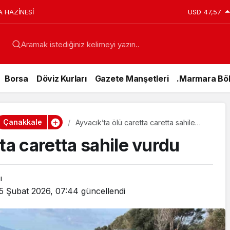
A HAZİNESİ
USD
47,57
Aramak istediğiniz kelimeyi yazın..
Borsa
Döviz Kurları
Gazete Manşetleri
.Marmara Böl
Çanakkale
Ayvacık’ta ölü caretta caretta sahile
vurdu
ta caretta sahile vurdu
ı
5 Şubat 2026, 07:44
güncellendi