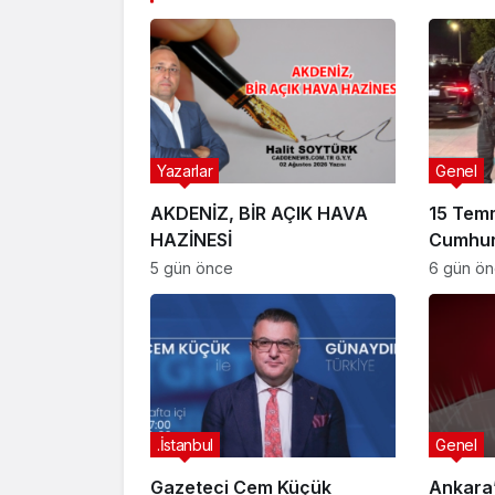
Yazarlar
Genel
AKDENİZ, BİR AÇIK HAVA
15 Tem
HAZİNESİ
Cumhur
Suikast
5 gün önce
6 gün ö
FETÖ Fir
Afyonk
Yakala
.İstanbul
Genel
Gazeteci Cem Küçük
Ankara’