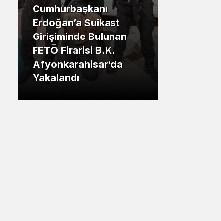
Cumhurbaşkanı
Sistem Modu
.İstanbul
Erdoğan’a Suikast
Sistem modunu seçin.
Girişiminde Bulunan
Tuzla Be
FETÖ Firarisi B.K.
Eren Ali
Afyonkarahisar’da
Tuzlalın
Yakalandı
Riskiyle