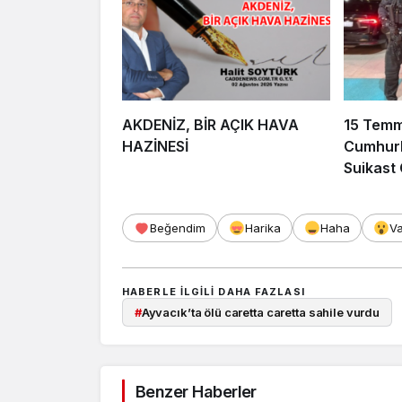
AKDENİZ, BİR AÇIK HAVA
15 Tem
HAZİNESİ
Cumhurb
Suikast
FETÖ Fir
Afyonka
Beğendim
Harika
Haha
V
HABERLE ILGILI DAHA FAZLASI
#
Ayvacık’ta ölü caretta caretta sahile vurdu
Benzer Haberler