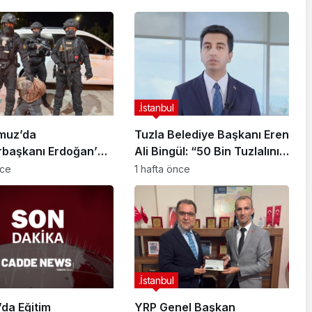
.İstanbul
muz’da
Tuzla Belediye Başkanı Eren
başkanı Erdoğan’a
Ali Bingül: “50 Bin Tuzlalının
 Girişiminde Bulunan
Evi Yıkılma Riskiyle Karşı
nce
1 hafta önce
arisi B.K.
Karşıya”
arahisar’da
ndı
.İstanbul
da Eğitim
YRP Genel Başkan