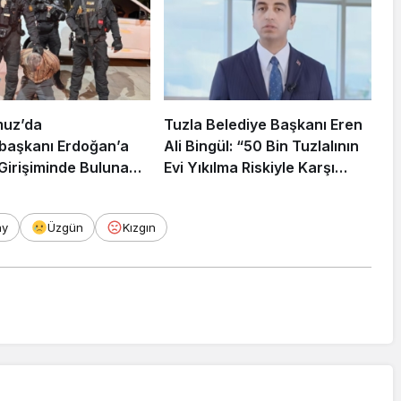
muz’da
Tuzla Belediye Başkanı Eren
aşkanı Erdoğan’a
Ali Bingül: “50 Bin Tuzlalının
 Girişiminde Bulunan
Evi Yıkılma Riskiyle Karşı
arisi B.K.
Karşıya”
rahisar’da Yakalandı
ay
Üzgün
Kızgın