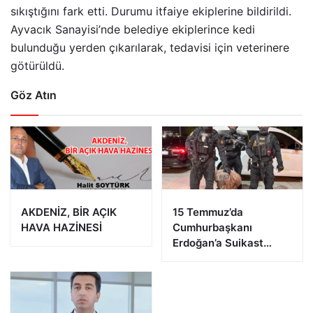
sıkıştığını fark etti. Durumu itfaiye ekiplerine bildirildi.
Ayvacık Sanayisi’nde belediye ekiplerince kedi
bulunduğu yerden çıkarılarak, tedavisi için veterinere
götürüldü.
Göz Atın
AKDENİZ, BİR AÇIK
15 Temmuz’da
HAVA HAZİNESİ
Cumhurbaşkanı
Erdoğan’a Suikast
Girişiminde Bulunan
FETÖ Firarisi B.K.
Afyonkarahisar’da
Yakalandı