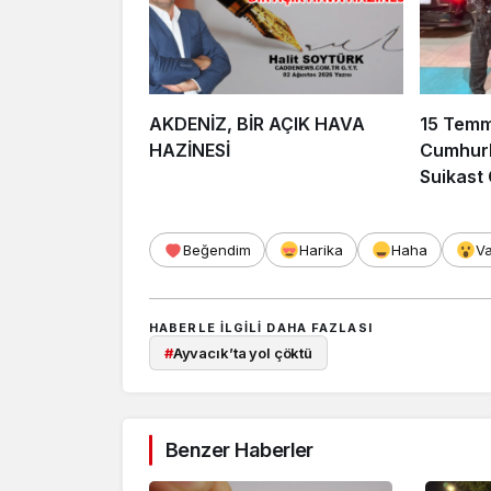
AKDENİZ, BİR AÇIK HAVA
15 Tem
HAZİNESİ
Cumhurb
Suikast
FETÖ Fir
Afyonka
Beğendim
Harika
Haha
V
HABERLE ILGILI DAHA FAZLASI
#
Ayvacık’ta yol çöktü
Benzer Haberler