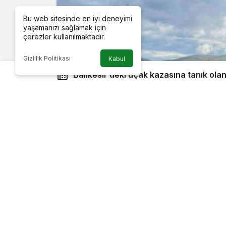
Bu web sitesinde en iyi deneyimi
yaşamanızı sağlamak için
çerezler kullanılmaktadır.
Gizlilik Politikası
Kabul
Balıkesir’deki uçak kazasına tanık olan şoför: Bütün parçalar
önüme düştü