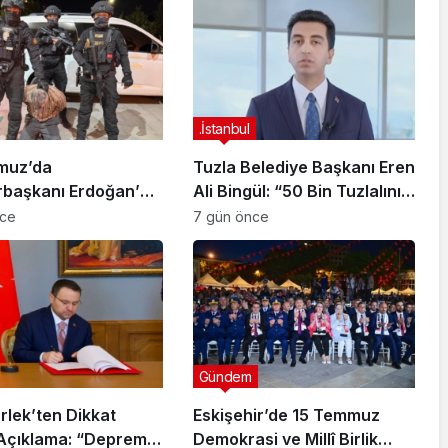
.İstanbul
muz’da
Tuzla Belediye Başkanı Eren
başkanı Erdoğan’a
Ali Bingül: “50 Bin Tuzlalının
 Girişiminde Bulunan
Evi Yıkılma Riskiyle Karşı
nce
7 gün önce
arisi B.K.
Karşıya”
arahisar’da
ndı
Gündem
rlek’ten Dikkat
Eskişehir’de 15 Temmuz
Açıklama: “Deprem
Demokrasi ve Millî Birlik