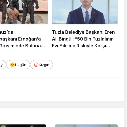
muz’da
Tuzla Belediye Başkanı Eren
aşkanı Erdoğan’a
Ali Bingül: “50 Bin Tuzlalının
 Girişiminde Bulunan
Evi Yıkılma Riskiyle Karşı
arisi B.K.
Karşıya”
rahisar’da Yakalandı
ay
Üzgün
Kızgın