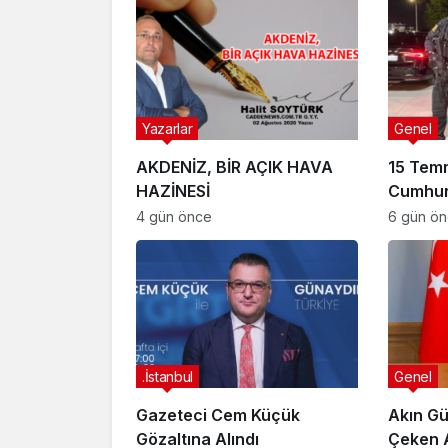
Yazarlar
Genel
AKDENİZ, BİR AÇIK HAVA
15 Tem
HAZİNESİ
Cumhur
Suikast
4 gün önce
6 gün ö
FETÖ Fir
Afyonk
Yakala
.İstanbul
Genel
Gazeteci Cem Küçük
Akın Gü
Gözaltına Alındı
Çeken 