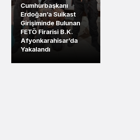
Cumhurbaşkanı
Sistem Modu
.İstanbul
Erdoğan’a Suikast
Sistem modunu seçin.
Girişiminde Bulunan
Tuzla Be
FETÖ Firarisi B.K.
Eren Ali
Afyonkarahisar’da
Tuzlalın
Yakalandı
Riskiyle