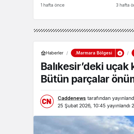
Bağışla
1 hafta önce
3 hafta 
İncele
.Marmara Bölgesi
Haberler
Balıkesir’deki uçak 
Bütün parçalar önü
Caddenews
tarafından yayınland
25 Şubat 2026, 10:45
yayınlandı
2