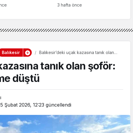
rı Sonuna Kadar
Günü Anma Programı
önce
3 hafta önce
necek”
Düzenlendi
Balıkesir
Balıkesir’deki uçak kazasına tanık olan
şoför: Bütün parçalar önüme düştü
kazasına tanık olan şoför:
me düştü
ı
5 Şubat 2026, 12:23
güncellendi