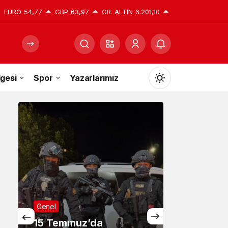
EURO
54,77
GBP
63,97
GR. ALTIN
6.201,10
gesi
Spor
Yazarlarımız
Mod
değiştir
Gündüz Modu
Gündüz modunu seçin.
Gece Modu
Genel
Gece modunu seçin.
15 Temmuz’da