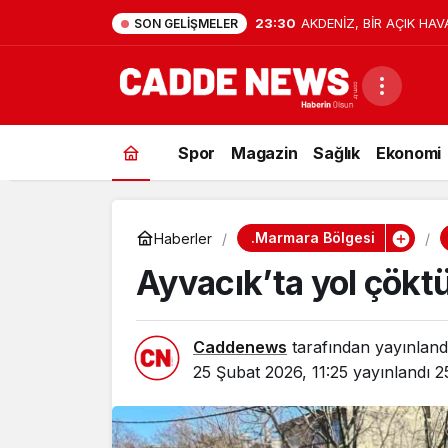
23:30
AKDENİZ, BİR AÇIK HAV
SON GELIŞMELER
Spor
Magazin
Sağlık
Ekonomi
.Marmara Bölgesi
Haberler
Ayvacık’ta yol çökt
Caddenews
tarafından yayınland
25 Şubat 2026, 11:25
yayınlandı
2