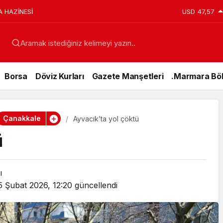
A HAZİNESİ
USD
47,57
Aramak istediğiniz kelimeyi yazın..
Borsa
Döviz Kurları
Gazete Manşetleri
.Marmara Böl
Çanakkale
Ayvacık’ta yol çöktü
ü
ı
5 Şubat 2026, 12:20
güncellendi