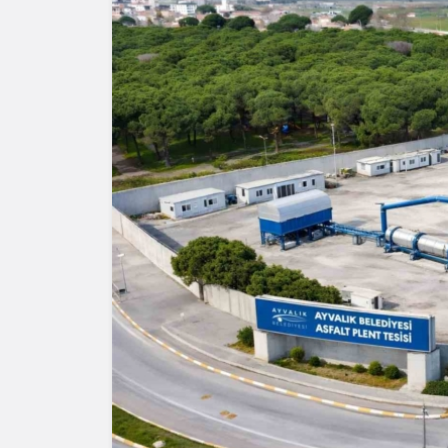
Y
A
H