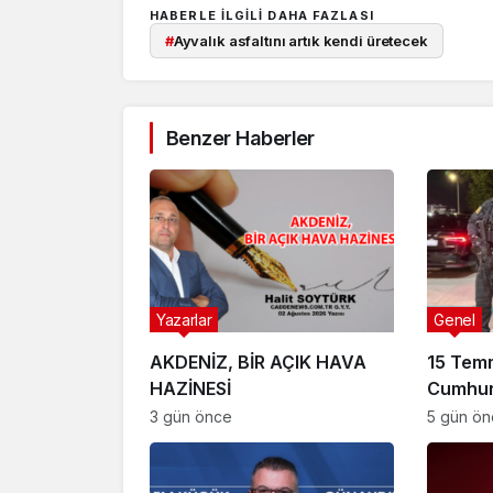
HABERLE ILGILI DAHA FAZLASI
#
Ayvalık asfaltını artık kendi üretecek
Benzer Haberler
Yazarlar
Genel
AKDENİZ, BİR AÇIK HAVA
15 Tem
HAZİNESİ
Cumhur
Suikast
3 gün önce
5 gün ö
FETÖ Fir
Afyonk