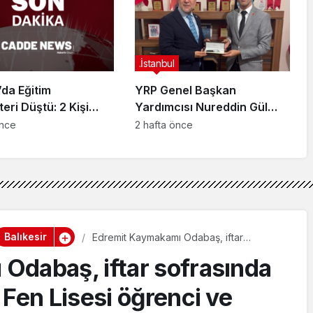
ndı
.İstanbul
da Eğitim
YRP Genel Başkan
teri Düştü: 2 Kişi
Yardımcısı Nureddin Gül
dı
Sancaktepe Teşkilatıyla Bir
önce
2 hafta önce
Araya Geldi
Balıkesir
Edremit Kaymakamı Odabaş, iftar
sofrasında Şehit Mustafa Serin Fen Lisesi
Odabaş, iftar sofrasında
öğrenci ve öğretmenleriyle buluştu
 Fen Lisesi öğrenci ve