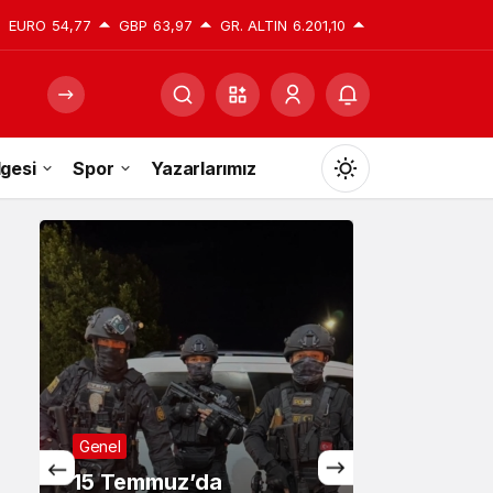
EURO
54,77
GBP
63,97
GR. ALTIN
6.201,10
gesi
Spor
Yazarlarımız
Mod
değiştir
Gündüz Modu
Gündüz modunu seçin.
Gece Modu
Gece modunu seçin.