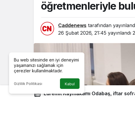
öğretmenleriyle bul
Caddenews
tarafından yayınland
26 Şubat 2026, 21:45
yayınlandı
Bu web sitesinde en iyi deneyimi
yaşamanızı sağlamak için
çerezler kullanılmaktadır.
Gizlilik Politikası
Kabul
Edremit Kaymakamı Odabaş, iftar sofrasında Şehit Mustafa Serin
Fen Lisesi öğrenci ve öğretmenleriyle bulu