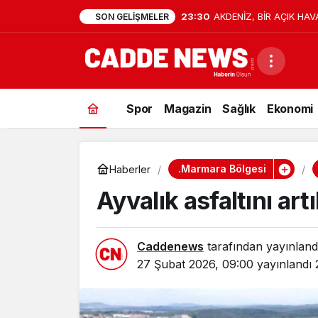
23:30
AKDENİZ, BİR AÇIK HAV
SON GELIŞMELER
Spor
Magazin
Sağlık
Ekonomi
.Marmara Bölgesi
Haberler
Ayvalık asfaltını ar
Caddenews
tarafından yayınland
27 Şubat 2026, 09:00
yayınlandı