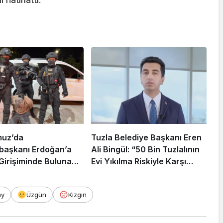
muz’da
Tuzla Belediye Başkanı Eren
aşkanı Erdoğan’a
Ali Bingül: “50 Bin Tuzlalının
 Girişiminde Bulunan
Evi Yıkılma Riskiyle Karşı
arisi B.K.
Karşıya”
rahisar’da Yakalandı
ay
Üzgün
Kızgın