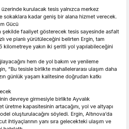
 üzerinde kurulacak tesis yalnızca merkez
 ve sokaklara kadar geniş bir alana hizmet verecek.
tim Gücü
n şekilde faaliyet gösterecek tesis sayesinde asfalt
lı ve planlı yürütüleceğini belirten Ergin, tam
kilometreye yakın iki şeritli yol yapılabileceğini
ağlayacağını hem de yol bakım ve yenileme
gin, “Bu tesisle birlikte mahallelerarası ulaşım daha
zın günlük yaşam kalitesine doğrudan katkı
.
necek
inin devreye girmesiyle birlikte Ayvalık
et üretme kapasitesinin artacağını, yol ve altyapı
model oluşturulacağını söyledi. Ergin, Altınova’da
cut ihtiyaçlarının yanı sıra gelecekteki ulaşım ve
 hatırlattı.