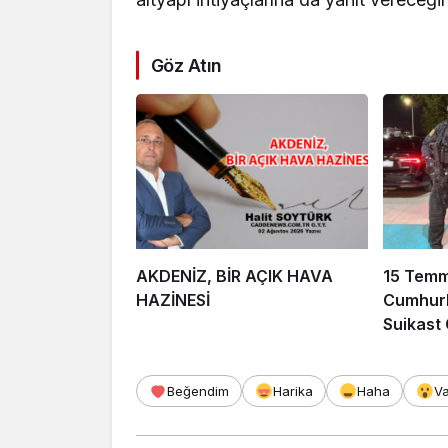
Göz Atın
AKDENİZ, BİR AÇIK HAVA
15 Tem
HAZİNESİ
Cumhurb
Suikast
FETÖ Fir
Afyonka
Beğendim
Harika
Haha
V