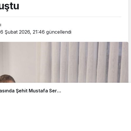
uştu
ı
26 Şubat 2026, 21:46
güncellendi
ştu