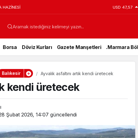
A HAZİNESİ
USD
47,57
Aramak istediğiniz kelimeyi yazın..
Borsa
Döviz Kurları
Gazete Manşetleri
.Marmara Böl
Balıkesir
Ayvalık asfaltını artık kendi üretecek
tık kendi üretecek
ı
28 Şubat 2026, 14:07
güncellendi
Genel
15 Temmuz’da