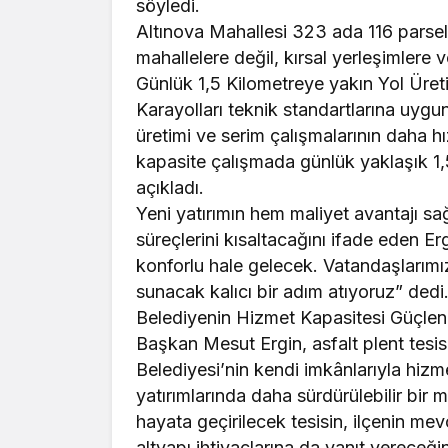
söyledi.
Altınova Mahallesi 323 ada 116 parsel
mahallelere değil, kırsal yerleşimlere
Günlük 1,5 Kilometreye yakın Yol Üre
Karayolları teknik standartlarına uygu
üretimi ve serim çalışmalarının daha hız
kapasite çalışmada günlük yaklaşık 1,5 
açıkladı.
Yeni yatırımın hem maliyet avantajı s
süreçlerini kısaltacağını ifade eden Er
konforlu hale gelecek. Vatandaşlarımı
sunacak kalıcı bir adım atıyoruz” dedi
Belediyenin Hizmet Kapasitesi Güçle
Başkan Mesut Ergin, asfalt plent tesis
Belediyesi’nin kendi imkânlarıyla hizm
yatırımlarında daha sürdürülebilir bir 
hayata geçirilecek tesisin, ilçenin mev
altyapı ihtiyaçlarına da yanıt vereceğini