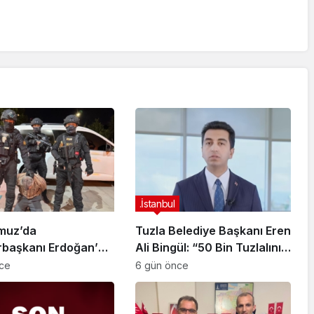
.İstanbul
muz’da
Tuzla Belediye Başkanı Eren
başkanı Erdoğan’a
Ali Bingül: “50 Bin Tuzlalının
 Girişiminde Bulunan
Evi Yıkılma Riskiyle Karşı
nce
6 gün önce
arisi B.K.
Karşıya”
arahisar’da