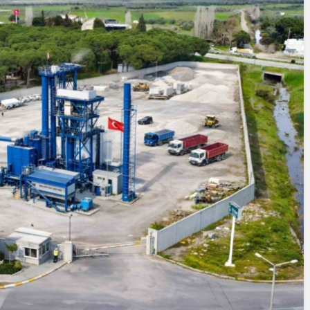
Cumhurbaşkanı
Erdoğan’a Suika
Girişiminde Bulu
azarlar
FETÖ Firarisi B.K
KDENİZ, BİR AÇIK
Afyonkarahisar’
AVA HAZİNESİ
Yakalandı