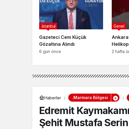
Yakala
.İstanbul
Genel
Gazeteci Cem Küçük
Ankara’
Gözaltına Alındı
Helikop
Yaralan
6 gün önce
2 hafta 
.Marmara Bölgesi
Haberler
Edremit Kaymakamı 
Şehit Mustafa Serin