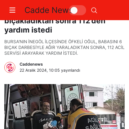
Cadde News
Babasını 6 yerinden
bıçakladıktan sonra 112’den
yardım istedi
BURSA'NIN İNEGÖL İLÇESİNDE ÖFKELİ OĞUL, BABASINI 6
BIÇAK DARBESİYLE AĞIR YARALADIKTAN SONRA, 112 ACİL
SERVİSİ ARAYARAK YARDIM İSTEDİ.
Caddenews
22 Aralık 2024, 10:05
yayınlandı