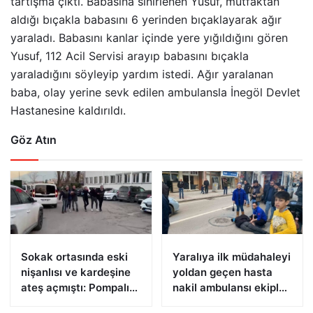
tartışma çıktı. Babasına sinirlenen Yusuf, mutfaktan
aldığı bıçakla babasını 6 yerinden bıçaklayarak ağır
yaraladı. Babasını kanlar içinde yere yığıldığını gören
Yusuf, 112 Acil Servisi arayıp babasını bıçakla
yaraladığını söyleyip yardım istedi. Ağır yaralanan
baba, olay yerine sevk edilen ambulansla İnegöl Devlet
Hastanesine kaldırıldı.
Göz Atın
Sokak ortasında eski
Yaralıya ilk müdahaleyi
nişanlısı ve kardeşine
yoldan geçen hasta
ateş açmıştı: Pompalı
nakil ambulansı ekipleri
tüfekle yakalandı
yaptı