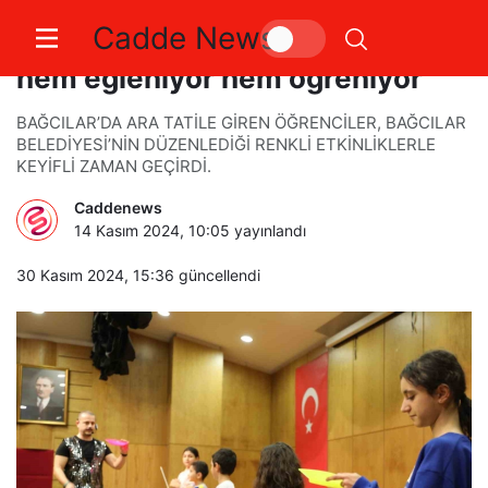
Cadde News
Bağcılar’da öğrenciler ara tatilde
hem eğleniyor hem öğreniyor
BAĞCILAR’DA ARA TATİLE GİREN ÖĞRENCİLER, BAĞCILAR
BELEDİYESİ’NİN DÜZENLEDİĞİ RENKLİ ETKİNLİKLERLE
KEYİFLİ ZAMAN GEÇİRDİ.
Caddenews
14 Kasım 2024, 10:05
yayınlandı
30 Kasım 2024, 15:36
güncellendi