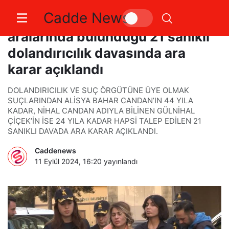
Cadde News
Bahar ve Nihal Candan’ın da
aralarında bulunduğu 21 sanıklı
dolandırıcılık davasında ara
karar açıklandı
DOLANDIRICILIK VE SUÇ ÖRGÜTÜNE ÜYE OLMAK
SUÇLARINDAN ALİSYA BAHAR CANDAN’IN 44 YILA
KADAR, NİHAL CANDAN ADIYLA BİLİNEN GÜLNİHAL
ÇİÇEK’İN İSE 24 YILA KADAR HAPSİ TALEP EDİLEN 21
SANIKLI DAVADA ARA KARAR AÇIKLANDI.
Caddenews
11 Eylül 2024, 16:20
yayınlandı