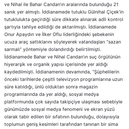
ve Nihal ile Bahar Candan’ın aralarında bulunduğu 21
sanık yer almıştı. İddianamede tutuklu Gülnihal Çiçek’in
tutuklulukta geçirdiği süre dikkate alınarak adli kontrol
şartıyla tahliye edildiği de aktarılmıştı. İddianamede
Onur Apaydın ve İlker Oflu liderliğindeki şebekenin
ucuza araç sattıklarını söyleyerek vatandaşları “sazan
sarmalı” yöntemiyle dolandırdığı belirtilmişti.
İddianamede Bahar ve Nihal Candan’ın suç örgütünün
hiyerarşik ve organik yapısı içerisinde yer aldığı
kaydedilmişti. İddianamenin devamında, “Şüphelilerin
önceki tarihlerde çeşitli televizyon programlarına uzun
süre katıldığı, ünlü olduktan sonra magazin
programlarında da yer aldığı, sosyal medya
platformunda çok sayıda takipçiye ulaşması sebebiyle
günümüzde sosyal medya fenomeni ve ekran yüzü
olarak tabir edilen bir sıfatının bulunduğu, dolayısıyla
toplumun geniş kesimleri tarafından tanınan bir sima