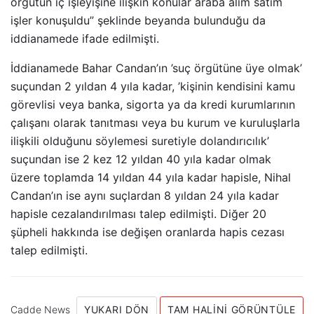
örgütün iç işleyişine ilişkin konular araba alım satım
işler konuşuldu” şeklinde beyanda bulunduğu da
iddianamede ifade edilmişti.
İddianamede Bahar Candan’ın ’suç örgütüne üye olmak’
suçundan 2 yıldan 4 yıla kadar, ’kişinin kendisini kamu
görevlisi veya banka, sigorta ya da kredi kurumlarının
çalışanı olarak tanıtması veya bu kurum ve kuruluşlarla
ilişkili olduğunu söylemesi suretiyle dolandırıcılık’
suçundan ise 2 kez 12 yıldan 40 yıla kadar olmak
üzere toplamda 14 yıldan 44 yıla kadar hapisle, Nihal
Candan’ın ise aynı suçlardan 8 yıldan 24 yıla kadar
hapisle cezalandırılması talep edilmişti. Diğer 20
şüpheli hakkında ise değişen oranlarda hapis cezası
talep edilmişti.
Cadde News
YUKARI DÖN
TAM HALINI GÖRÜNTÜLE