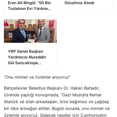
Eren Ali Bingül: “50 Bin
Gözaltına Alındı
Tuzlalının Evi Yıkılma
Riskiyle Karşı Karşıya”
YRP Genel Başkan
Yardımcısı Nureddin
Gül Sancaktepe
Teşkilatıyla Bir Araya
Geldi
“Onu minnet ve özlemle anıyoruz”
Bahçelievler Belediye Başkanı Dr. Hakan Bahadır,
törende yaptığı konuşmada, “Gazi Mustafa Kemal
Atatürk ve silah arkadaşları, bize bağımsız ve çağdaş
bir ülke armağan ettiler. Bugün burada, onu minnet ve
özlemle anıyoruz. Gelecek nesiller için Cumhuriyetin