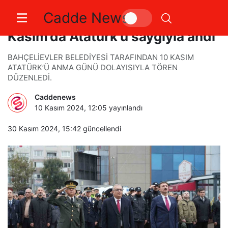
Cadde News
Bahçelievler Belediyesi 10
Kasım’da Atatürk’ü saygıyla andı
BAHÇELİEVLER BELEDİYESİ TARAFINDAN 10 KASIM
ATATÜRK’Ü ANMA GÜNÜ DOLAYISIYLA TÖREN
DÜZENLEDİ.
Caddenews
10 Kasım 2024, 12:05
yayınlandı
30 Kasım 2024, 15:42
güncellendi