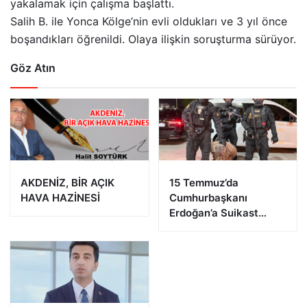
yakalamak için çalışma başlattı.
Salih B. ile Yonca Kölge’nin evli oldukları ve 3 yıl önce
boşandıkları öğrenildi. Olaya ilişkin soruşturma sürüyor.
Göz Atın
AKDENİZ, BİR AÇIK
15 Temmuz’da
HAVA HAZİNESİ
Cumhurbaşkanı
Erdoğan’a Suikast
Girişiminde Bulunan
FETÖ Firarisi B.K.
Afyonkarahisar’da
Yakalandı