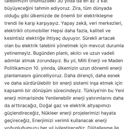
talebimizin önümüzdeki 30 yılda da en az 3 kat
büyüyeceğini tahmin ediyoruz. Zira, tüm dünyada
olduğu gibi ülkemizde de önemli bir elektrikleşme
trendi ile karşı karşıyayız. Yapay zekâ, veri merkezleri,
elektrikli otomobiller Hepsi daha fazla, kaliteli ve
kesintisiz elektriğe ihtiyaç duyuyor. Sürekli artacak
olan bu elektrik talebini yönetmek için mevcut durumla
yetinemeyiz. Bugünden planlı, akılcı ve uzun vadeli
adımlar atmak zorundayız. Bu yıl, Milli Enerji ve Maden
Politikamızın 10. yılında, ülkemizin uzun dönemli enerji
planlamasını güncelliyoruz. Daha dirençli, daha esnek
ve daha sürdürülebilir bir enerji sistemi inşa etmek için
kapsamlı bir dönüşüm sürecindeyiz. Türkiye’nin bu Yeni
enerji mimarisinde Yenilenebilir enerji yatırımlarını daha
da arttıracağız, Doğal gaz ve elektrik altyapımızı
güçlendireceğiz, Nükleer enerji projelerimizi hayata
geçireceğiz, Enerjimizi verimli kullanacak enerji
yoğunluğumuzu her yıl iyileştireceğiz, Dijitalleşme ile