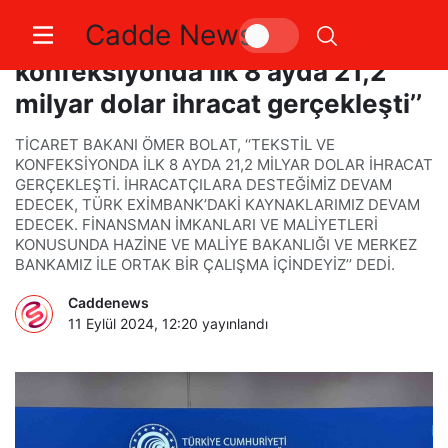
Cadde News
Bakan Bolat: ‘‘Tekstil ve
konfeksiyonda ilk 8 ayda 21,2
milyar dolar ihracat gerçekleşti’’
TİCARET BAKANI ÖMER BOLAT, ‘‘TEKSTİL VE
KONFEKSİYONDA İLK 8 AYDA 21,2 MİLYAR DOLAR İHRACAT
GERÇEKLEŞTİ. İHRACATÇILARA DESTEĞİMİZ DEVAM
EDECEK, TÜRK EXİMBANK’DAKİ KAYNAKLARIMIZ DEVAM
EDECEK. FİNANSMAN İMKANLARI VE MALİYETLERİ
KONUSUNDA HAZİNE VE MALİYE BAKANLIĞI VE MERKEZ
BANKAMIZ İLE ORTAK BİR ÇALIŞMA İÇİNDEYİZ’’ DEDİ.
Caddenews
11 Eylül 2024, 12:20
yayınlandı